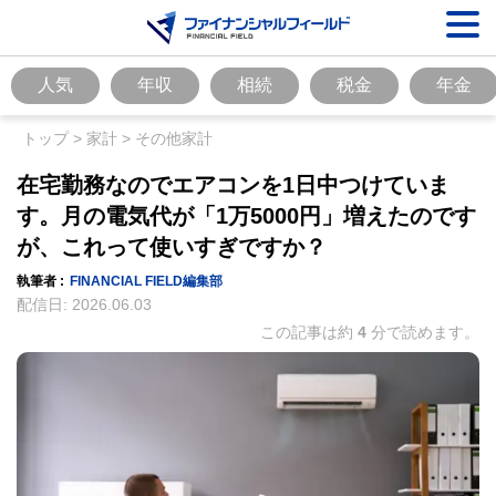
人気
年収
相続
税金
年金
トップ
>
家計
>
その他家計
在宅勤務なのでエアコンを1日中つけていま
す。月の電気代が「1万5000円」増えたのです
が、これって使いすぎですか？
執筆者 :
FINANCIAL FIELD編集部
配信日:
2026.06.03
この記事は約
4
分で読めます。