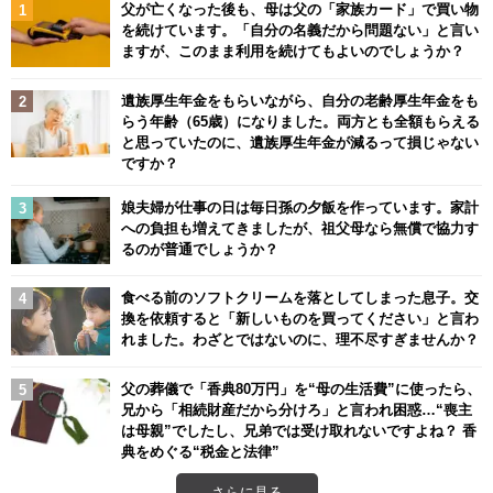
父が亡くなった後も、母は父の「家族カード」で買い物
を続けています。「自分の名義だから問題ない」と言い
ますが、このまま利用を続けてもよいのでしょうか？
遺族厚生年金をもらいながら、自分の老齢厚生年金をも
らう年齢（65歳）になりました。両方とも全額もらえる
と思っていたのに、遺族厚生年金が減るって損じゃない
ですか？
娘夫婦が仕事の日は毎日孫の夕飯を作っています。家計
への負担も増えてきましたが、祖父母なら無償で協力す
るのが普通でしょうか？
食べる前のソフトクリームを落としてしまった息子。交
換を依頼すると「新しいものを買ってください」と言わ
れました。わざとではないのに、理不尽すぎませんか？
父の葬儀で「香典80万円」を“母の生活費”に使ったら、
兄から「相続財産だから分けろ」と言われ困惑…“喪主
は母親”でしたし、兄弟では受け取れないですよね？ 香
典をめぐる“税金と法律”
さらに見る