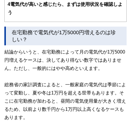
4
電気代が高いと感じたら、まずは使用状況を確認しよ
護士、税理士、宅地建物取引士、相続診断士、住宅ローンア
ドバイザー、DCプランナー、公認会計士、社会保険労務
う
士、行政書士、投資アナリスト、キャリアコンサルタントな
ど150名以上の有資格者を執筆者・監修者として迎え、むず
かしく感じられる年金や税金、相続、保険、ローンなどの話
をわかりやすく発信している点です。
在宅勤務で電気代が1万5000円増えるのは珍
しい？
このように編集経験豊富なメンバーと金融や経済に精通した
執筆者・監修者による執筆体制を築くことで、内容のわかり
結論からいうと、在宅勤務によって月の電気代が1万5000
やすさはもちろんのこと、読み応えのあるコンテンツと確か
な情報発信を実現しています。
円増えるケースは、決してあり得ない数字ではありませ
私たちは、快適でより良い生活のアイデアを提供するお金の
ん。ただし、一般的にはやや高めといえます。
コンシェルジュを目指します。
総務省の家計調査によると、一般家庭の電気代は季節によ
って変動し、夏や冬は1万円を超える世帯もあります。そ
こに在宅勤務が加わると、昼間の電気使用量が大きく増え
るため、以前より数千円から1万円以上高くなるケースも
あります。