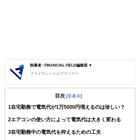
執筆者 : FINANCIAL FIELD編集部 ▼
ファイナンシャルプランナー
FinancialField編集部は、金融、経済に関する記事を、日々
の暮らしにどのような影響を与えるかという視点で、お金の
目次
知識がない方でも理解できるようわかりやすく発信していま
[
非表示
]
す。
1
在宅勤務で電気代が1万5000円増えるのは珍しい？
編集部のメンバーは、ファイナンシャルプランナーの資格取
得者を中心に「お金や暮らし」に関する書籍・雑誌の編集経
2
エアコンの使い方によって電気代は大きく変わる
験者で構成され、企画立案から記事掲載まですべての工程に
関わることで、読者目線のコンテンツを追求しています。
3
在宅勤務中の電気代を抑えるための工夫
FinancialFieldの特徴は、ファイナンシャルプランナー、弁