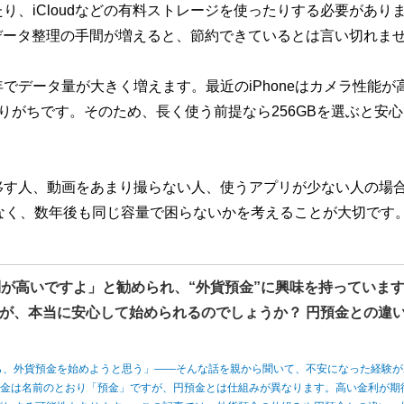
、iCloudなどの有料ストレージを使ったりする必要があり
やデータ整理の手間が増えると、節約できているとは言い切れま
データ量が大きく増えます。最近のiPhoneはカメラ性能が
りがちです。そのため、長く使う前提なら256GBを選ぶと安
移す人、動画をあまり撮らない人、使うアプリが少ない人の場
でなく、数年後も同じ容量で困らないかを考えることが大切です
利が高いですよ」と勧められ、“外貨預金”に興味を持っていま
が、本当に安心して始められるのでしょうか？ 円預金との違
ら、外貨預金を始めようと思う」――そんな話を親から聞いて、不安になった経験が
預金は名前のとおり「預金」ですが、円預金とは仕組みが異なります。高い金利が期