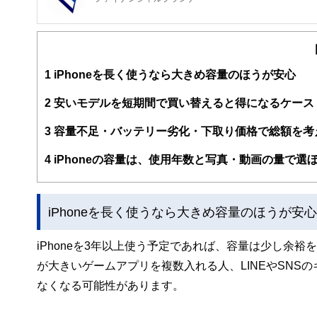
FinancialField編集部は、金融、経済に関する記
るようわかりやすく発信しています。
編集部のメンバーは、ファイナンシャルプランナーの資格
案から記事掲載まですべての工程に関わることで、読者目
1
iPhoneを長く使うなら大きめ容量のほうが安心
FinancialFieldの特徴は、ファイナンシャルプラ
2
安いモデルを短期間で買い替えると得になるケース
ー、公認会計士、社会保険労務士、行政書士、投資アナリ
え、むずかしく感じられる年金や税金、相続、保険、ロー
3
容量不足・バッテリー劣化・下取り価格で総額を考
このように編集経験豊富なメンバーと金融や経済に精通し
4
iPhoneの容量は、使用年数と写真・動画の量で選
と、読み応えのあるコンテンツと確かな情報発信を実現し
私たちは、快適でより良い生活のアイデアを提供するお金
iPhoneを長く使うなら大きめ容量のほうが安心
iPhoneを3年以上使う予定であれば、容量は少し余
が大きいゲームアプリを複数入れる人、LINEやSNS
なくなる可能性があります。