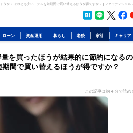
しょうか？ それとも安いモデルを短期間で買い替えるほうが得ですか？ | ファイナンシャル
ローン
資産運用
暮らし
老後
家計
キャリア
な容量を買ったほうが結果的に節約になる
短期間で買い替えるほうが得ですか？
この記事は約
4
分で読め