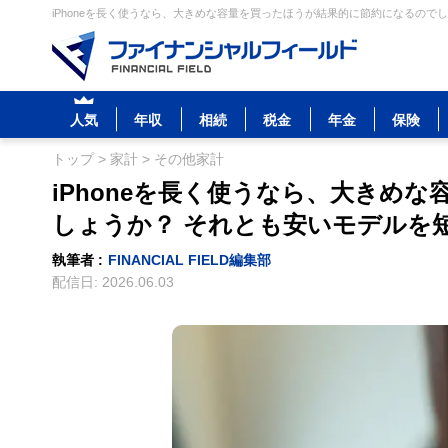
iPhoneを長く使うなら、大きめな容量を買ったほうが結果的に節約になるので
人気
年収
相続
税金
年金
保険
トップ
>
家計
>
その他家計
iPhoneを長く使うなら、大きめ
しょうか？ それとも安いモデルを
執筆者 :
FINANCIAL FIELD編集部
配信日:
2026.06.03