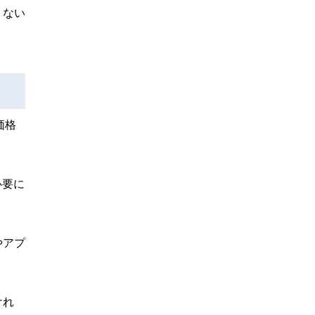
くない
価格
必要に
やアプ
けれ