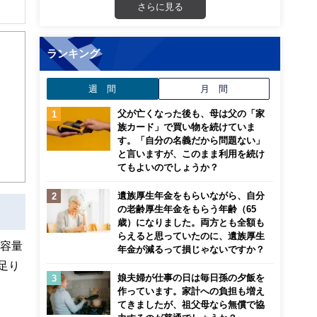
さらに見る
解でき
ランキング
画立
週 間
月 間
ンナ
迎
父が亡くなった後も、母は父の「家
族カード」で買い物を続けていま
す。「自分の名義だから問題ない」
こ
と言いますが、このまま利用を続け
てもよいのでしょうか？
遺族厚生年金をもらいながら、自分
の老齢厚生年金をもらう年齢（65
歳）になりました。両方とも全額も
らえると思っていたのに、遺族厚生
、容量
年金が減るって損じゃないですか？
足り
娘夫婦が仕事の日は毎日孫の夕飯を
作っています。家計への負担も増え
てきましたが、祖父母なら無償で協