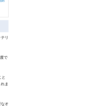
始め
ッテリ
程度で
こと
しれま
要なオ