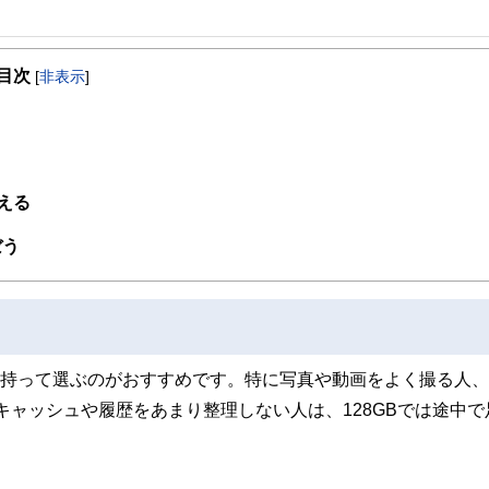
事を、日々の暮らしにどのような影響を与えるかという視点で、お金の知識がない方でも理
目次
[
非表示
]
取得者を中心に「お金や暮らし」に関する書籍・雑誌の編集経験者で構成され、企
線のコンテンツを追求しています。
ンナー、弁護士、税理士、宅地建物取引士、相続診断士、住宅ローンアドバイザー、DCプラ
スト、キャリアコンサルタントなど150名以上の有資格者を執筆者・監修者として
ンなどの話をわかりやすく発信している点です。
える
た執筆者・監修者による執筆体制を築くことで、内容のわかりやすさはもちろんの
ぼう
ています。
のコンシェルジュを目指します。
裕を持って選ぶのがおすすめです。特に写真や動画をよく撮る人
のキャッシュや履歴をあまり整理しない人は、128GBでは途中で