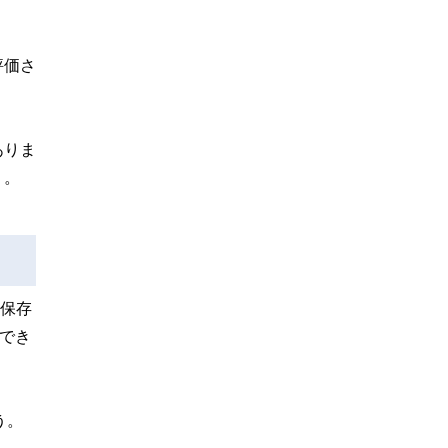
評価さ
ありま
う。
く保存
ができ
う。