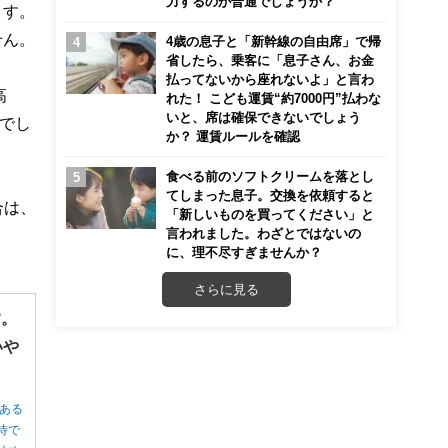
力するのが普通でしょうか？
ます。
せん。
4歳の息子と「新幹線の自由席」で帰
省したら、乗客に「息子さん、お金
払ってないから座れないよ」と言わ
高
れた！ こども運賃“約7000円”払わな
いと、席は確保できないでしょう
心でし
か？ 運賃ルールを確認
食べる前のソフトクリームを落とし
てしまった息子。交換を依頼すると
合は、
「新しいものを買ってください」と
言われました。わざとではないの
。
に、理不尽すぎませんか？
さらに見る
す。
いや
ある
待で