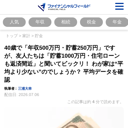
人気
年収
相続
税金
年金
トップ
>
家計
>
貯金
40歳で「年収500万円・貯蓄250万円」です
が、友人たちは「貯蓄1000万円・住宅ローン
も返済間近」と聞いてビックリ！ わが家は“平
均より少ない”のでしょうか？ 平均データを確
認
執筆者 :
三浦大幸
配信日:
2026.07.06
この記事は約
4
分で読めます。