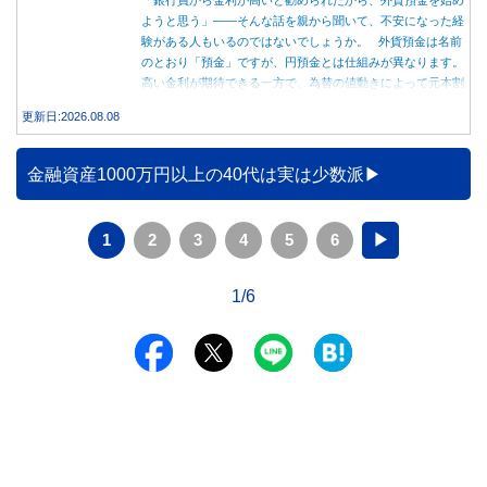
「銀行員から金利が高いと勧められたから、外貨預金を始め
ようと思う」――そんな話を親から聞いて、不安になった経
験がある人もいるのではないでしょうか。 外貨預金は名前
のとおり「預金」ですが、円預金とは仕組みが異なります。
高い金利が期待できる一方で、為替の値動きによって元本割
れする可能性もあります。 この記事では、外貨預金の仕組
更新日:2026.08.08
みや円預金との違い、始める前に知っておきたい注意点を分
かりやすく解説します。
金融資産1000万円以上の40代は実は少数派
1
2
3
4
5
6
▶
1/6