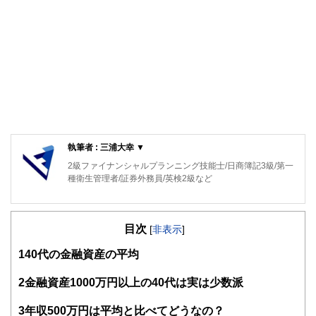
執筆者 : 三浦大幸 ▼
2級ファイナンシャルプランニング技能士/日商簿記3級/第一
種衛生管理者/証券外務員/英検2級など
目次
[
非表示
]
1
40代の金融資産の平均
2
金融資産1000万円以上の40代は実は少数派
3
年収500万円は平均と比べてどうなの？