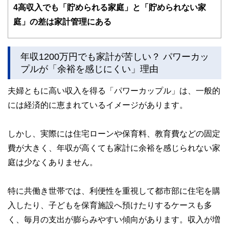
かしく感じられる年金や税金、相続、保険、ローンなどの話
4
高収入でも「貯められる家庭」と「貯められない家
をわかりやすく発信している点です。
庭」の差は家計管理にある
このように編集経験豊富なメンバーと金融や経済に精通した
執筆者・監修者による執筆体制を築くことで、内容のわかり
やすさはもちろんのこと、読み応えのあるコンテンツと確か
年収1200万円でも家計が苦しい？ パワーカッ
な情報発信を実現しています。
プルが「余裕を感じにくい」理由
私たちは、快適でより良い生活のアイデアを提供するお金の
コンシェルジュを目指します。
夫婦ともに高い収入を得る「パワーカップル」は、一般的
には経済的に恵まれているイメージがあります。
しかし、実際には住宅ローンや保育料、教育費などの固定
費が大きく、年収が高くても家計に余裕を感じられない家
庭は少なくありません。
特に共働き世帯では、利便性を重視して都市部に住宅を購
入したり、子どもを保育施設へ預けたりするケースも多
く、毎月の支出が膨らみやすい傾向があります。収入が増