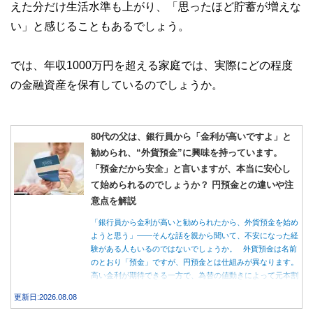
えた分だけ生活水準も上がり、「思ったほど貯蓄が増えな
い」と感じることもあるでしょう。
では、年収1000万円を超える家庭では、実際にどの程度
の金融資産を保有しているのでしょうか。
80代の父は、銀行員から「金利が高いですよ」と
勧められ、“外貨預金”に興味を持っています。
「預金だから安全」と言いますが、本当に安心し
て始められるのでしょうか？ 円預金との違いや注
意点を解説
「銀行員から金利が高いと勧められたから、外貨預金を始め
ようと思う」――そんな話を親から聞いて、不安になった経
験がある人もいるのではないでしょうか。 外貨預金は名前
のとおり「預金」ですが、円預金とは仕組みが異なります。
高い金利が期待できる一方で、為替の値動きによって元本割
れする可能性もあります。 この記事では、外貨預金の仕組
更新日:2026.08.08
みや円預金との違い、始める前に知っておきたい注意点を分