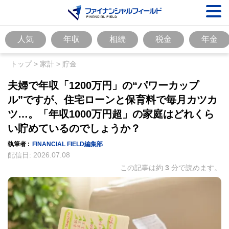
人気
年収
相続
税金
年金
トップ
>
家計
>
貯金
夫婦で年収「1200万円」の“パワーカップ
ル”ですが、住宅ローンと保育料で毎月カツカ
ツ…。「年収1000万円超」の家庭はどれくら
い貯めているのでしょうか？
執筆者 :
FINANCIAL FIELD編集部
配信日:
2026.07.08
この記事は約
3
分で読めます。