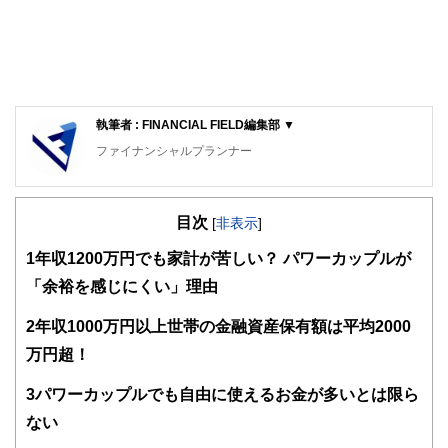
執筆者 : FINANCIAL FIELD編集部 ▼
ファイナンシャルプランナー
FinancialField編集部は、金融、経済に関する記事を、日々
の暮らしにどのような影響を与えるかという視点で、お金の
目次
知識がない方でも理解できるようわかりやすく発信していま
[
非表示
]
す。
1
年収1200万円でも家計が苦しい？ パワーカップルが
編集部のメンバーは、ファイナンシャルプランナーの資格取
「余裕を感じにくい」理由
得者を中心に「お金や暮らし」に関する書籍・雑誌の編集経
験者で構成され、企画立案から記事掲載まですべての工程に
2
年収1000万円以上世帯の金融資産保有額は平均2000
関わることで、読者目線のコンテンツを追求しています。
万円超！
FinancialFieldの特徴は、ファイナンシャルプランナー、弁
護士、税理士、宅地建物取引士、相続診断士、住宅ローンア
3
パワーカップルでも自由に使えるお金が多いとは限ら
ドバイザー、DCプランナー、公認会計士、社会保険労務
士、行政書士、投資アナリスト、キャリアコンサルタントな
ない
ど150名以上の有資格者を執筆者・監修者として迎え、むず