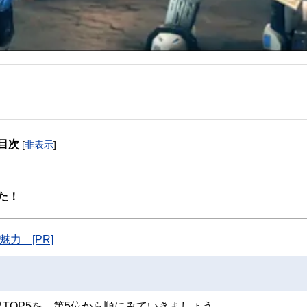
事を、日々の暮らしにどのような影響を与えるかという視点で、お金の知識がない方でも理
目次
[
非表示
]
取得者を中心に「お金や暮らし」に関する書籍・雑誌の編集経験者で構成され、企
線のコンテンツを追求しています。
ンナー、弁護士、税理士、宅地建物取引士、相続診断士、住宅ローンアドバイザー、DCプラ
た！
スト、キャリアコンサルタントなど150名以上の有資格者を執筆者・監修者として
ンなどの話をわかりやすく発信している点です。
力 [PR]
た執筆者・監修者による執筆体制を築くことで、内容のわかりやすさはもちろんの
ています。
のコンシェルジュを目指します。
TOP5を、第5位から順にみていきましょう。