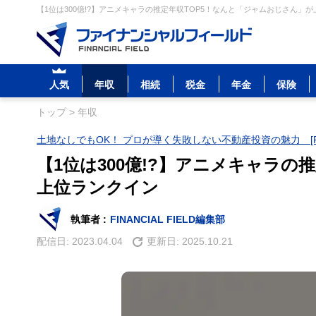
【1位は300億!?】アニメキャラの推定年収TOP5！なんと「ジャムおじさん」が
人気
年収
相続
税金
年金
保険
トップ
>
年収
土地なしでもOK！ プロが導く失敗しない不動産投資の魅力 [P
【1位は300億!?】アニメキャラの
上位ランクイン
執筆者 :
FINANCIAL FIELD編集部
配信日:
2023.04.04
更新日:
2025.10.21