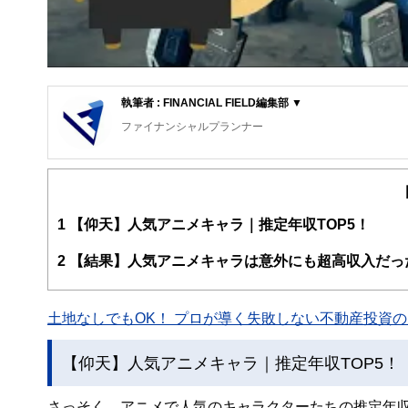
執筆者 : FINANCIAL FIELD編集部 ▼
ファイナンシャルプランナー
FinancialField編集部は、金融、経済に関する記
るようわかりやすく発信しています。
編集部のメンバーは、ファイナンシャルプランナーの資格
案から記事掲載まですべての工程に関わることで、読者目
1
【仰天】人気アニメキャラ｜推定年収TOP5！
FinancialFieldの特徴は、ファイナンシャルプラ
2
【結果】人気アニメキャラは意外にも超高収入だっ
ー、公認会計士、社会保険労務士、行政書士、投資アナリ
え、むずかしく感じられる年金や税金、相続、保険、ロー
土地なしでもOK！ プロが導く失敗しない不動産投資の魅
このように編集経験豊富なメンバーと金融や経済に精通し
と、読み応えのあるコンテンツと確かな情報発信を実現し
【仰天】人気アニメキャラ｜推定年収TOP5！
私たちは、快適でより良い生活のアイデアを提供するお金
さっそく、アニメで人気のキャラクターたちの推定年収