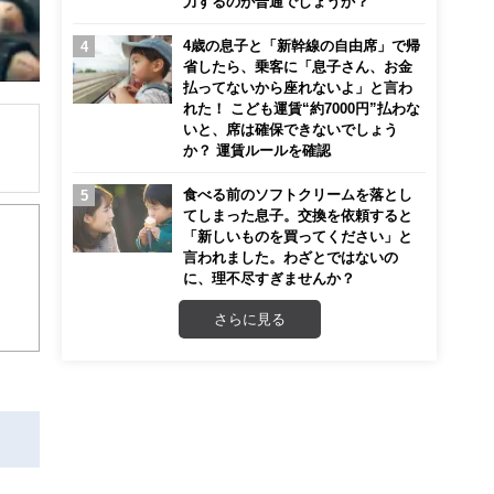
力するのが普通でしょうか？
4歳の息子と「新幹線の自由席」で帰
省したら、乗客に「息子さん、お金
払ってないから座れないよ」と言わ
れた！ こども運賃“約7000円”払わな
いと、席は確保できないでしょう
か？ 運賃ルールを確認
解でき
食べる前のソフトクリームを落とし
てしまった息子。交換を依頼すると
「新しいものを買ってください」と
画立
言われました。わざとではないの
に、理不尽すぎませんか？
ンナ
さらに見る
迎
こ