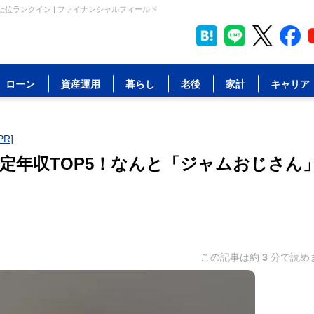
上位ランクイン | ファイナンシャルフィールド
ローン
資産運用
暮らし
老後
家計
キャリア
R]
推定年収TOP5！なんと「ジャムおじさん
この記事は約
3
分で読め