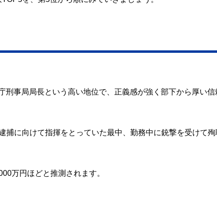
警察庁刑事局局長という高い地位で、正義感が強く部下から厚い信
）逮捕に向けて指揮をとっていた最中、勤務中に銃撃を受けて殉
000万円ほどと推測されます。