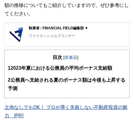
額の推移についてもご紹介していますので、ぜひ参考にし
てください。
執筆者 : FINANCIAL FIELD編集部 ▼
ファイナンシャルプランナー
FinancialField編集部は、金融、経済に関する記事を、日々
の暮らしにどのような影響を与えるかという視点で、お金の
目次
知識がない方でも理解できるようわかりやすく発信していま
[
非表示
]
す。
1
2023年夏における公務員の平均ボーナス支給額
編集部のメンバーは、ファイナンシャルプランナーの資格取
得者を中心に「お金や暮らし」に関する書籍・雑誌の編集経
2
公務員へ支給される夏のボーナス額は今後も上昇する
験者で構成され、企画立案から記事掲載まですべての工程に
予測
関わることで、読者目線のコンテンツを追求しています。
FinancialFieldの特徴は、ファイナンシャルプランナー、弁
護士、税理士、宅地建物取引士、相続診断士、住宅ローンア
土地なしでもOK！ プロが導く失敗しない不動産投資の魅
ドバイザー、DCプランナー、公認会計士、社会保険労務
力 [PR]
士、行政書士、投資アナリスト、キャリアコンサルタントな
ど150名以上の有資格者を執筆者・監修者として迎え、むず
かしく感じられる年金や税金、相続、保険、ローンなどの話
をわかりやすく発信している点です。