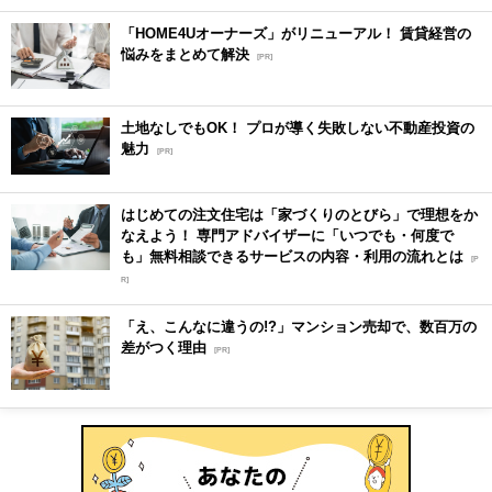
「HOME4Uオーナーズ」がリニューアル！ 賃貸経営の
悩みをまとめて解決
[PR]
土地なしでもOK！ プロが導く失敗しない不動産投資の
魅力
[PR]
はじめての注文住宅は「家づくりのとびら」で理想をか
なえよう！ 専門アドバイザーに「いつでも・何度で
も」無料相談できるサービスの内容・利用の流れとは
[P
R]
「え、こんなに違うの!?」マンション売却で、数百万の
差がつく理由
[PR]