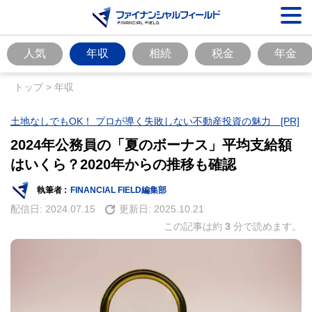
人気
年収
相続
税金
年金
トップ
>
年収
土地なしでもOK！ プロが導く失敗しない不動産投資の魅力 [PR]
2024年公務員の「夏のボーナス」平均支給額
はいくら？2020年からの推移も確認
執筆者 :
FINANCIAL FIELD編集部
配信日:
2024.07.15
更新日:
2025.10.21
この記事は約
3
分で読めます。