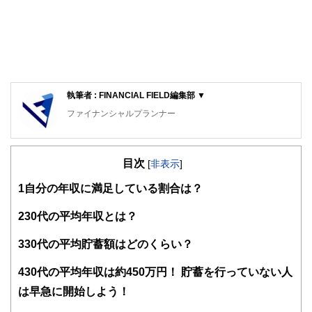
執筆者 : FINANCIAL FIELD編集部 ▼
ファイナンシャルプランナー
FinancialField編集部は、金融、経済に関する記事を、日々
の暮らしにどのような影響を与えるかという視点で、お金の
目次
知識がない方でも理解できるようわかりやすく発信していま
[
非表示
]
す。
1
自分の年収に満足している割合は？
編集部のメンバーは、ファイナンシャルプランナーの資格取
得者を中心に「お金や暮らし」に関する書籍・雑誌の編集経
2
30代の平均年収とは？
験者で構成され、企画立案から記事掲載まですべての工程に
関わることで、読者目線のコンテンツを追求しています。
3
30代の平均貯蓄額はどのくらい？
FinancialFieldの特徴は、ファイナンシャルプランナー、弁
4
30代の平均年収は約450万円！ 貯蓄を行っていない人
護士、税理士、宅地建物取引士、相続診断士、住宅ローンア
ドバイザー、DCプランナー、公認会計士、社会保険労務
は早急に開始しよう！
士、行政書士、投資アナリスト、キャリアコンサルタントな
ど150名以上の有資格者を執筆者・監修者として迎え、むず