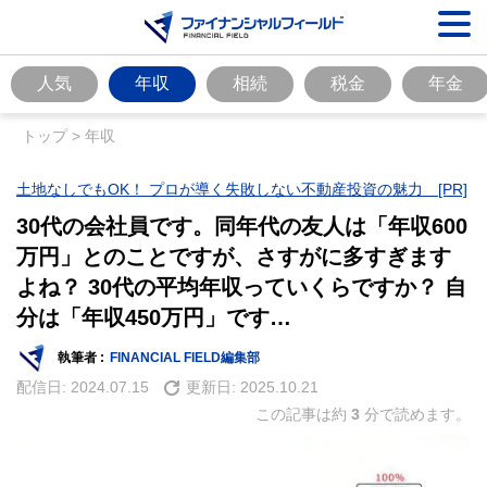
人気
年収
相続
税金
年金
トップ
>
年収
土地なしでもOK！ プロが導く失敗しない不動産投資の魅力 [PR]
30代の会社員です。同年代の友人は「年収600
万円」とのことですが、さすがに多すぎます
よね？ 30代の平均年収っていくらですか？ 自
分は「年収450万円」です…
執筆者 :
FINANCIAL FIELD編集部
配信日:
2024.07.15
更新日:
2025.10.21
この記事は約
3
分で読めます。