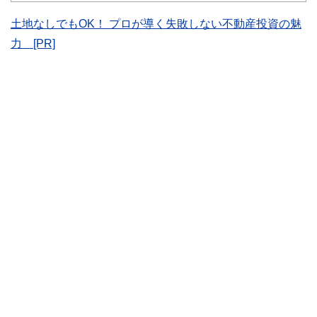
かしく感じられる年金や税金、相続、保険、ローンなどの話
土地なしでもOK！ プロが導く失敗しない不動産投資の魅
をわかりやすく発信している点です。
力 [PR]
このように編集経験豊富なメンバーと金融や経済に精通した
執筆者・監修者による執筆体制を築くことで、内容のわかり
やすさはもちろんのこと、読み応えのあるコンテンツと確か
な情報発信を実現しています。
私たちは、快適でより良い生活のアイデアを提供するお金の
コンシェルジュを目指します。