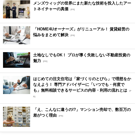
メンズウィッグの世界にまた新たな技術を投入したアー
トネイチャーの真価
[PR]
「HOME4Uオーナーズ」がリニューアル！ 賃貸経営の
悩みをまとめて解決
[PR]
土地なしでもOK！ プロが導く失敗しない不動産投資の
魅力
[PR]
はじめての注文住宅は「家づくりのとびら」で理想をか
なえよう！ 専門アドバイザーに「いつでも・何度で
も」無料相談できるサービスの内容・利用の流れとは
[P
R]
「え、こんなに違うの!?」マンション売却で、数百万の
差がつく理由
[PR]