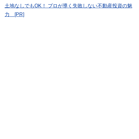
をわかりやすく発信している点です。
土地なしでもOK！ プロが導く失敗しない不動産投資の魅
このように編集経験豊富なメンバーと金融や経済に精通した
力 [PR]
執筆者・監修者による執筆体制を築くことで、内容のわかり
やすさはもちろんのこと、読み応えのあるコンテンツと確か
な情報発信を実現しています。
私たちは、快適でより良い生活のアイデアを提供するお金の
コンシェルジュを目指します。