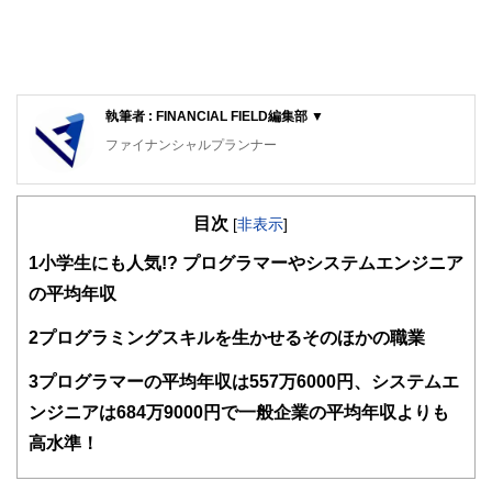
執筆者 : FINANCIAL FIELD編集部 ▼
ファイナンシャルプランナー
FinancialField編集部は、金融、経済に関する記事を、日々
の暮らしにどのような影響を与えるかという視点で、お金の
目次
知識がない方でも理解できるようわかりやすく発信していま
[
非表示
]
す。
1
小学生にも人気!? プログラマーやシステムエンジニア
編集部のメンバーは、ファイナンシャルプランナーの資格取
の平均年収
得者を中心に「お金や暮らし」に関する書籍・雑誌の編集経
験者で構成され、企画立案から記事掲載まですべての工程に
2
プログラミングスキルを生かせるそのほかの職業
関わることで、読者目線のコンテンツを追求しています。
FinancialFieldの特徴は、ファイナンシャルプランナー、弁
3
プログラマーの平均年収は557万6000円、システムエ
護士、税理士、宅地建物取引士、相続診断士、住宅ローンア
ンジニアは684万9000円で一般企業の平均年収よりも
ドバイザー、DCプランナー、公認会計士、社会保険労務
士、行政書士、投資アナリスト、キャリアコンサルタントな
高水準！
ど150名以上の有資格者を執筆者・監修者として迎え、むず
かしく感じられる年金や税金、相続、保険、ローンなどの話