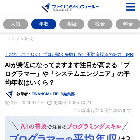
人気
年収
相続
税金
年金
トップ
>
年収
土地なしでもOK！ プロが導く失敗しない不動産投資の魅力 [PR]
AIが身近になってますます注目が高まる「プ
ログラマー」や「システムエンジニア」の平
均年収はいくら？
執筆者 :
FINANCIAL FIELD編集部
配信日:
2024.07.19
更新日:
2025.10.21
この記事は約
5
分で読めます。