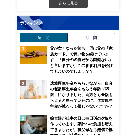
さらに見る
ランキング
週 間
月 間
父が亡くなった後も、母は父の「家
族カード」で買い物を続けていま
す。「自分の名義だから問題ない」
と言いますが、このまま利用を続け
てもよいのでしょうか？
解でき
遺族厚生年金をもらいながら、自分
の老齢厚生年金をもらう年齢（65
歳）になりました。両方とも全額も
画立
らえると思っていたのに、遺族厚生
年金が減るって損じゃないですか？
ンナ
娘夫婦が仕事の日は毎日孫の夕飯を
迎
作っています。家計への負担も増え
てきましたが、祖父母なら無償で協
こ