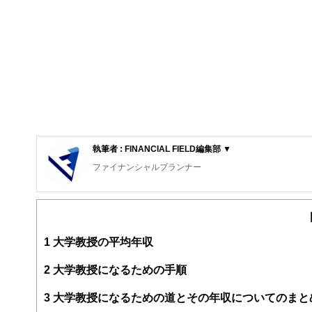
執筆者 : FINANCIAL FIELD編集部 ▼
ファイナンシャルプランナー
FinancialField編集部は、金融、経済に関する記
るようわかりやすく発信しています。
編集部のメンバーは、ファイナンシャルプランナーの資格
案から記事掲載まですべての工程に関わることで、読者目
1
大学教授の平均年収
FinancialFieldの特徴は、ファイナンシャルプラ
2
大学教授になるための手順
ー、公認会計士、社会保険労務士、行政書士、投資アナリ
え、むずかしく感じられる年金や税金、相続、保険、ロー
3
大学教授になるための道とその年収についてのまと
このように編集経験豊富なメンバーと金融や経済に精通し