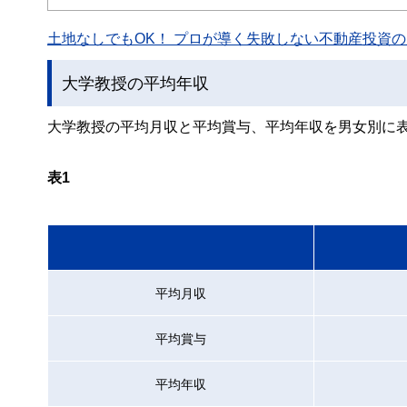
と、読み応えのあるコンテンツと確かな情報発信を実現し
土地なしでもOK！ プロが導く失敗しない不動産投資の魅
私たちは、快適でより良い生活のアイデアを提供するお金
大学教授の平均年収
大学教授の平均月収と平均賞与、平均年収を男女別に表
表1
平均月収
平均賞与
平均年収