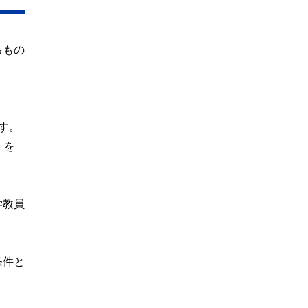
るもの
す。
」を
学教員
条件と