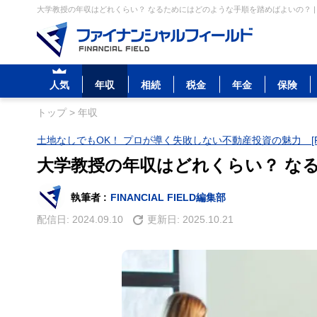
大学教授の年収はどれくらい？ なるためにはどのような手順を踏めばよいの？ |
人気
年収
相続
税金
年金
保険
トップ
>
年収
土地なしでもOK！ プロが導く失敗しない不動産投資の魅力 [P
大学教授の年収はどれくらい？ な
執筆者 :
FINANCIAL FIELD編集部
配信日:
2024.09.10
更新日:
2025.10.21