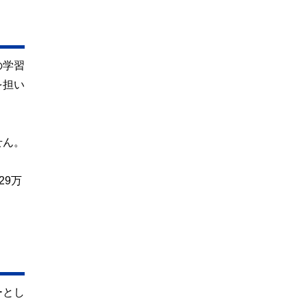
の学習
を担い
せん。
29万
ーとし