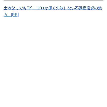
かしく感じられる年金や税金、相続、保険、ローンなどの話
土地なしでもOK！ プロが導く失敗しない不動産投資の魅
をわかりやすく発信している点です。
力 [PR]
このように編集経験豊富なメンバーと金融や経済に精通した
執筆者・監修者による執筆体制を築くことで、内容のわかり
やすさはもちろんのこと、読み応えのあるコンテンツと確か
な情報発信を実現しています。
私たちは、快適でより良い生活のアイデアを提供するお金の
コンシェルジュを目指します。