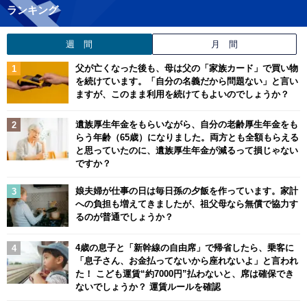
ランキング
週 間
月 間
父が亡くなった後も、母は父の「家族カード」で買い物
を続けています。「自分の名義だから問題ない」と言い
ますが、このまま利用を続けてもよいのでしょうか？
遺族厚生年金をもらいながら、自分の老齢厚生年金をも
らう年齢（65歳）になりました。両方とも全額もらえる
と思っていたのに、遺族厚生年金が減るって損じゃない
ですか？
娘夫婦が仕事の日は毎日孫の夕飯を作っています。家計
への負担も増えてきましたが、祖父母なら無償で協力す
るのが普通でしょうか？
4歳の息子と「新幹線の自由席」で帰省したら、乗客に
「息子さん、お金払ってないから座れないよ」と言われ
た！ こども運賃“約7000円”払わないと、席は確保でき
ないでしょうか？ 運賃ルールを確認