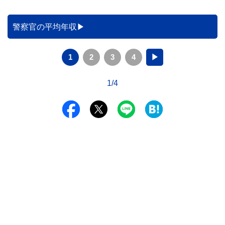
警察官の平均年収
1
2
3
4
▶
1/4