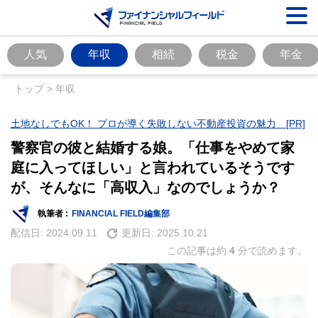
人気
年収
相続
税金
年金
トップ
>
年収
土地なしでもOK！ プロが導く失敗しない不動産投資の魅力 [PR]
警察官の彼と結婚する娘。「仕事をやめて家
庭に入ってほしい」と言われているそうです
が、そんなに「高収入」なのでしょうか？
執筆者 :
FINANCIAL FIELD編集部
配信日:
2024.09.11
更新日:
2025.10.21
この記事は約
4
分で読めます。