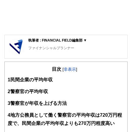
執筆者 : FINANCIAL FIELD編集部 ▼
ファイナンシャルプランナー
FinancialField編集部は、金融、経済に関する記事を、日々
の暮らしにどのような影響を与えるかという視点で、お金の
目次
知識がない方でも理解できるようわかりやすく発信していま
[
非表示
]
す。
1
民間企業の平均年収
編集部のメンバーは、ファイナンシャルプランナーの資格取
得者を中心に「お金や暮らし」に関する書籍・雑誌の編集経
2
警察官の平均年収
験者で構成され、企画立案から記事掲載まですべての工程に
関わることで、読者目線のコンテンツを追求しています。
3
警察官が年収を上げる方法
FinancialFieldの特徴は、ファイナンシャルプランナー、弁
4
地方公務員として働く警察官の平均年収は720万円程
護士、税理士、宅地建物取引士、相続診断士、住宅ローンア
ドバイザー、DCプランナー、公認会計士、社会保険労務
度で、民間企業の平均年収よりも270万円程度高い
士、行政書士、投資アナリスト、キャリアコンサルタントな
ど150名以上の有資格者を執筆者・監修者として迎え、むず