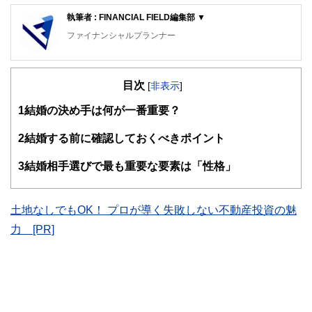
執筆者 : FINANCIAL FIELD編集部 ▼
ファイナンシャルプランナー
FinancialField編集部は、金融、経済に関する記事を、日々
の暮らしにどのような影響を与えるかという視点で、お金の
目次
知識がない方でも理解できるようわかりやすく発信していま
[
非表示
]
す。
1
結婚の決め手は何が一番重要？
編集部のメンバーは、ファイナンシャルプランナーの資格取
得者を中心に「お金や暮らし」に関する書籍・雑誌の編集経
2
結婚する前に確認しておくべきポイント
験者で構成され、企画立案から記事掲載まですべての工程に
関わることで、読者目線のコンテンツを追求しています。
3
結婚相手選びで最も重要な要素は「性格」
FinancialFieldの特徴は、ファイナンシャルプランナー、弁
護士、税理士、宅地建物取引士、相続診断士、住宅ローンア
ドバイザー、DCプランナー、公認会計士、社会保険労務
土地なしでもOK！ プロが導く失敗しない不動産投資の魅
士、行政書士、投資アナリスト、キャリアコンサルタントな
力 [PR]
ど150名以上の有資格者を執筆者・監修者として迎え、むず
かしく感じられる年金や税金、相続、保険、ローンなどの話
をわかりやすく発信している点です。
このように編集経験豊富なメンバーと金融や経済に精通した
執筆者・監修者による執筆体制を築くことで、内容のわかり
やすさはもちろんのこと、読み応えのあるコンテンツと確か