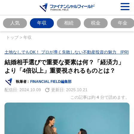
人気
年収
相続
税金
年金
トップ
>
年収
土地なしでもOK！ プロが導く失敗しない不動産投資の魅力 [PR]
結婚相手選びで重要な要素は何？「経済力」
より「4倍以上」重要視されるものとは？
執筆者 :
FINANCIAL FIELD編集部
配信日:
2024.10.09
更新日:
2025.10.21
この記事は約
4
分で読めます。