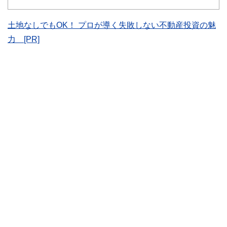
士、行政書士、投資アナリスト、キャリアコンサルタントな
ど150名以上の有資格者を執筆者・監修者として迎え、むず
かしく感じられる年金や税金、相続、保険、ローンなどの話
土地なしでもOK！ プロが導く失敗しない不動産投資の魅
をわかりやすく発信している点です。
力 [PR]
このように編集経験豊富なメンバーと金融や経済に精通した
執筆者・監修者による執筆体制を築くことで、内容のわかり
やすさはもちろんのこと、読み応えのあるコンテンツと確か
な情報発信を実現しています。
私たちは、快適でより良い生活のアイデアを提供するお金の
コンシェルジュを目指します。