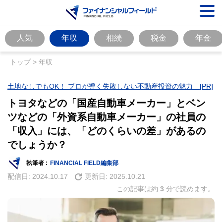
人気
年収
相続
税金
年金
トップ
>
年収
土地なしでもOK！ プロが導く失敗しない不動産投資の魅力 [PR]
トヨタなどの「国産自動車メーカー」とベン
ツなどの「外資系自動車メーカー」の社員の
「収入」には、「どのくらいの差」があるの
でしょうか？
執筆者 :
FINANCIAL FIELD編集部
配信日:
2024.10.17
更新日:
2025.10.21
この記事は約
3
分で読めます。