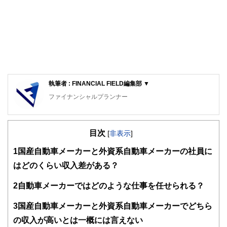
執筆者 : FINANCIAL FIELD編集部 ▼
ファイナンシャルプランナー
FinancialField編集部は、金融、経済に関する記事を、日々
の暮らしにどのような影響を与えるかという視点で、お金の
目次
知識がない方でも理解できるようわかりやすく発信していま
[
非表示
]
す。
1
国産自動車メーカーと外資系自動車メーカーの社員に
編集部のメンバーは、ファイナンシャルプランナーの資格取
はどのくらい収入差がある？
得者を中心に「お金や暮らし」に関する書籍・雑誌の編集経
験者で構成され、企画立案から記事掲載まですべての工程に
2
自動車メーカーではどのような仕事を任せられる？
関わることで、読者目線のコンテンツを追求しています。
FinancialFieldの特徴は、ファイナンシャルプランナー、弁
3
国産自動車メーカーと外資系自動車メーカーでどちら
護士、税理士、宅地建物取引士、相続診断士、住宅ローンア
の収入が高いとは一概には言えない
ドバイザー、DCプランナー、公認会計士、社会保険労務