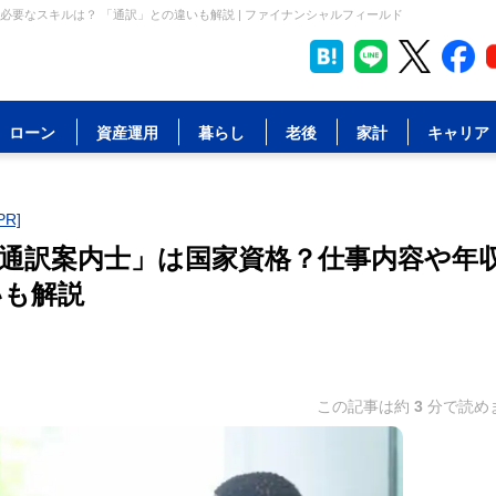
要なスキルは？ 「通訳」との違いも解説 | ファイナンシャルフィールド
ローン
資産運用
暮らし
老後
家計
キャリア
R]
通訳案内士」は国家資格？仕事内容や年
いも解説
この記事は約
3
分で読め