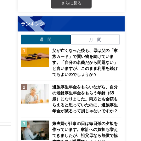
さらに見る
ランキング
週 間
月 間
父が亡くなった後も、母は父の「家
族カード」で買い物を続けていま
す。「自分の名義だから問題ない」
と言いますが、このまま利用を続け
てもよいのでしょうか？
遺族厚生年金をもらいながら、自分
の老齢厚生年金をもらう年齢（65
歳）になりました。両方とも全額も
らえると思っていたのに、遺族厚生
年金が減るって損じゃないですか？
解でき
娘夫婦が仕事の日は毎日孫の夕飯を
作っています。家計への負担も増え
てきましたが、祖父母なら無償で協
画立