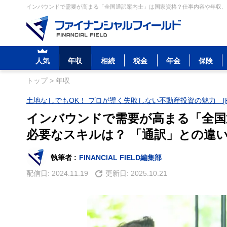
インバウンドで需要が高まる「全国通訳案内士」は国家資格？仕事内容や年収、必
人気
年収
相続
税金
年金
保険
トップ
>
年収
土地なしでもOK！ プロが導く失敗しない不動産投資の魅力 [P
インバウンドで需要が高まる「全国
必要なスキルは？ 「通訳」との違
執筆者 :
FINANCIAL FIELD編集部
配信日:
2024.11.19
更新日:
2025.10.21