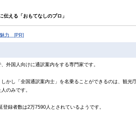
線のコンテンツを追求しています。
ンナー、弁護士、税理士、宅地建物取引士、相続診断士、住宅ローンアドバイザー、DCプラ
に伝える「おもてなしのプロ」
スト、キャリアコンサルタントなど150名以上の有資格者を執筆者・監修者として
ンなどの話をわかりやすく発信している点です。
力 [PR]
た執筆者・監修者による執筆体制を築くことで、内容のわかりやすさはもちろんの
ています。
のコンシェルジュを目指します。
で、外国人向けに通訳案内をする専門家です。
。しかし「全国通訳案内士」を名乗ることができるのは、観光
た人のみです。
延登録者数は2万7590人とされているようです。