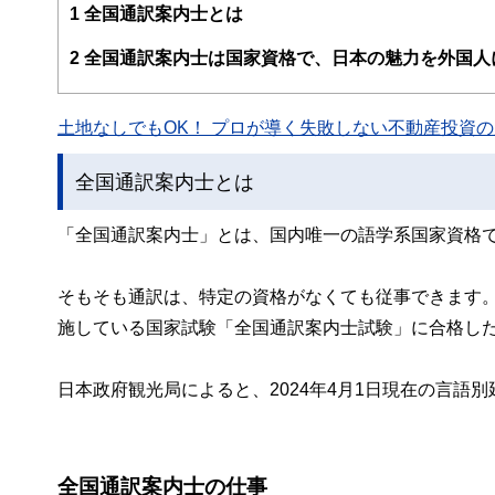
案から記事掲載まですべての工程に関わることで、読者目
1
全国通訳案内士とは
FinancialFieldの特徴は、ファイナンシャルプラ
2
全国通訳案内士は国家資格で、日本の魅力を外国人
ー、公認会計士、社会保険労務士、行政書士、投資アナリ
え、むずかしく感じられる年金や税金、相続、保険、ロー
土地なしでもOK！ プロが導く失敗しない不動産投資の魅
このように編集経験豊富なメンバーと金融や経済に精通し
と、読み応えのあるコンテンツと確かな情報発信を実現し
全国通訳案内士とは
私たちは、快適でより良い生活のアイデアを提供するお金
「全国通訳案内士」とは、国内唯一の語学系国家資格
そもそも通訳は、特定の資格がなくても従事できます
施している国家試験「全国通訳案内士試験」に合格し
日本政府観光局によると、2024年4月1日現在の言語別
全国通訳案内士の仕事