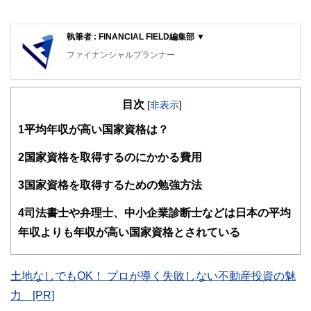
執筆者 : FINANCIAL FIELD編集部 ▼
ファイナンシャルプランナー
FinancialField編集部は、金融、経済に関する記事を、日々
の暮らしにどのような影響を与えるかという視点で、お金の
目次
知識がない方でも理解できるようわかりやすく発信していま
[
非表示
]
す。
1
平均年収が高い国家資格は？
編集部のメンバーは、ファイナンシャルプランナーの資格取
得者を中心に「お金や暮らし」に関する書籍・雑誌の編集経
2
国家資格を取得するのにかかる費用
験者で構成され、企画立案から記事掲載まですべての工程に
関わることで、読者目線のコンテンツを追求しています。
3
国家資格を取得するための勉強方法
FinancialFieldの特徴は、ファイナンシャルプランナー、弁
4
司法書士や弁理士、中小企業診断士などは日本の平均
護士、税理士、宅地建物取引士、相続診断士、住宅ローンア
ドバイザー、DCプランナー、公認会計士、社会保険労務
年収よりも年収が高い国家資格とされている
士、行政書士、投資アナリスト、キャリアコンサルタントな
ど150名以上の有資格者を執筆者・監修者として迎え、むず
かしく感じられる年金や税金、相続、保険、ローンなどの話
土地なしでもOK！ プロが導く失敗しない不動産投資の魅
をわかりやすく発信している点です。
力 [PR]
このように編集経験豊富なメンバーと金融や経済に精通した