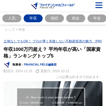
人気
年収
相続
税金
年金
トップ
>
年収
土地なしでもOK！ プロが導く失敗しない不動産投資の魅力 [PR]
年収1000万円超え？ 平均年収が高い「国家資
格」ランキングトップ5
執筆者 :
FINANCIAL FIELD編集部
配信日:
2024.12.25
更新日:
2025.10.21
この記事は約
3
分で読めます。