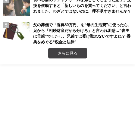
換を依頼すると「新しいものを買ってください」と言わ
れました。わざとではないのに、理不尽すぎませんか？
父の葬儀で「香典80万円」を“母の生活費”に使ったら、
兄から「相続財産だから分けろ」と言われ困惑…“喪主
は母親”でしたし、兄弟では受け取れないですよね？ 香
典をめぐる“税金と法律”
さらに見る