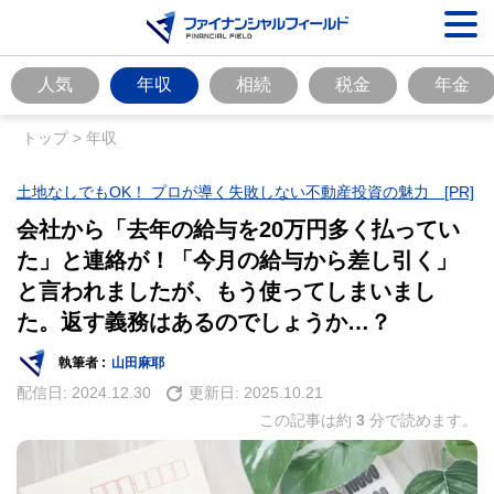
人気
年収
相続
税金
年金
トップ
>
年収
土地なしでもOK！ プロが導く失敗しない不動産投資の魅力 [PR]
会社から「去年の給与を20万円多く払ってい
た」と連絡が！「今月の給与から差し引く」
と言われましたが、もう使ってしまいまし
た。返す義務はあるのでしょうか…？
執筆者 :
山田麻耶
配信日:
2024.12.30
更新日:
2025.10.21
この記事は約
3
分で読めます。