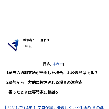
執筆者 : 山田麻耶 ▼
FP2級
目次
[
非表示
]
1
給与の過剰支給が発覚した場合、返済義務はある？
2
給与から一方的に控除される場合の注意点
3
困ったときは専門家に相談を
土地なしでもOK！ プロが導く失敗しない不動産投資の魅