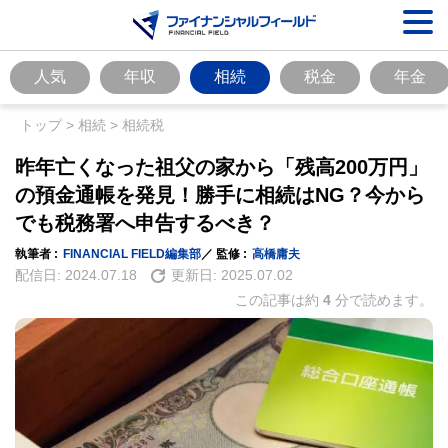
人気
年収
相続
税金
年金
トップ
>
相続
>
相続税
昨年亡くなった祖父の家から「残高200万円」
の預金通帳を発見！勝手に相続はNG？今から
でも税務署へ申告するべき？
執筆者 :
FINANCIAL FIELD編集部
／ 監修 :
高橋庸夫
配信日:
2024.07.18
更新日:
2025.07.02
この記事は約
4
分で読めます。