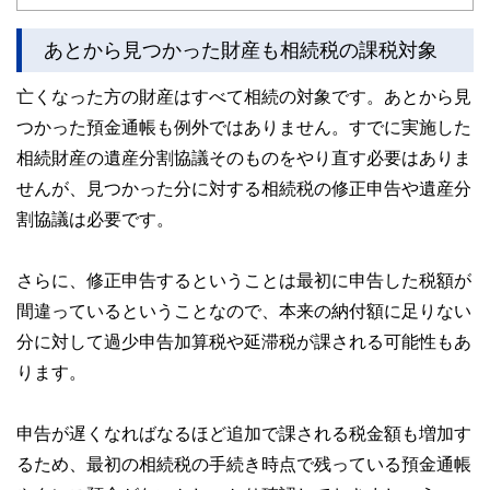
やすさはもちろんのこと、読み応えのあるコンテンツと確か
な情報発信を実現しています。
あとから見つかった財産も相続税の課税対象
私たちは、快適でより良い生活のアイデアを提供するお金の
コンシェルジュを目指します。
亡くなった方の財産はすべて相続の対象です。あとから見
つかった預金通帳も例外ではありません。すでに実施した
相続財産の遺産分割協議そのものをやり直す必要はありま
せんが、見つかった分に対する相続税の修正申告や遺産分
割協議は必要です。
さらに、修正申告するということは最初に申告した税額が
間違っているということなので、本来の納付額に足りない
分に対して過少申告加算税や延滞税が課される可能性もあ
ります。
申告が遅くなればなるほど追加で課される税金額も増加す
るため、最初の相続税の手続き時点で残っている預金通帳