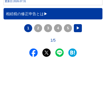
更新日:2026.07.31
と、どのような問題があるのでしょうか。本記事では、家族
カードの仕組みや、本会員が亡くなった後の正しい対応、遺
族が行うべき手続きについて分かりやすく解説します。
相続税の修正申告とは
1
2
3
4
5
▶
1/5