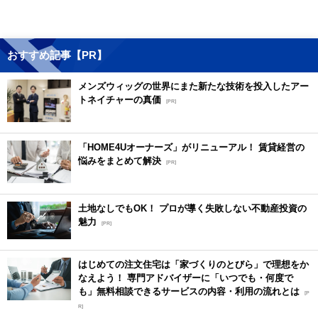
おすすめ記事【PR】
メンズウィッグの世界にまた新たな技術を投入したアー
トネイチャーの真価
[PR]
「HOME4Uオーナーズ」がリニューアル！ 賃貸経営の
悩みをまとめて解決
[PR]
土地なしでもOK！ プロが導く失敗しない不動産投資の
魅力
[PR]
はじめての注文住宅は「家づくりのとびら」で理想をか
なえよう！ 専門アドバイザーに「いつでも・何度で
も」無料相談できるサービスの内容・利用の流れとは
[P
R]