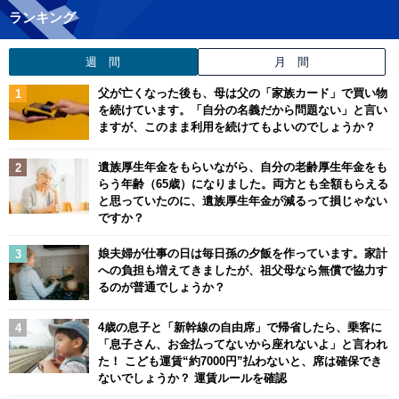
ランキング
週 間
月 間
父が亡くなった後も、母は父の「家族カード」で買い物
を続けています。「自分の名義だから問題ない」と言い
ますが、このまま利用を続けてもよいのでしょうか？
遺族厚生年金をもらいながら、自分の老齢厚生年金をも
らう年齢（65歳）になりました。両方とも全額もらえる
と思っていたのに、遺族厚生年金が減るって損じゃない
ですか？
娘夫婦が仕事の日は毎日孫の夕飯を作っています。家計
への負担も増えてきましたが、祖父母なら無償で協力す
るのが普通でしょうか？
4歳の息子と「新幹線の自由席」で帰省したら、乗客に
「息子さん、お金払ってないから座れないよ」と言われ
た！ こども運賃“約7000円”払わないと、席は確保でき
ないでしょうか？ 運賃ルールを確認