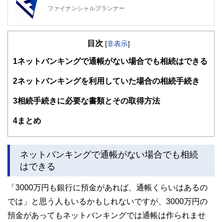
ファイナンシャルプランナー
FinancialField編集部は、金融、経済に関する記事を、日々
の暮らしにどのような影響を与えるかという視点で、お金の
目次
知識がない方でも理解できるようわかりやすく発信していま
[
非表示
]
す。
1
ネットバンキングで通帳がない場合でも相続はできる
編集部のメンバーは、ファイナンシャルプランナーの資格取
得者を中心に「お金や暮らし」に関する書籍・雑誌の編集経
2
ネットバンキングを利用していた場合の相続手続き
験者で構成され、企画立案から記事掲載まですべての工程に
関わることで、読者目線のコンテンツを追求しています。
3
相続手続きに必要な書類とその取得方法
FinancialFieldの特徴は、ファイナンシャルプランナー、弁
4
まとめ
護士、税理士、宅地建物取引士、相続診断士、住宅ローンア
ドバイザー、DCプランナー、公認会計士、社会保険労務
士、行政書士、投資アナリスト、キャリアコンサルタントな
ど150名以上の有資格者を執筆者・監修者として迎え、むず
ネットバンキングで通帳がない場合でも相続
かしく感じられる年金や税金、相続、保険、ローンなどの話
はできる
をわかりやすく発信している点です。
このように編集経験豊富なメンバーと金融や経済に精通した
「3000万円も銀行に預金があれば、通帳くらいはあるの
執筆者・監修者による執筆体制を築くことで、内容のわかり
では」と思う人もいるかもしれないですが、3000万円の
やすさはもちろんのこと、読み応えのあるコンテンツと確か
な情報発信を実現しています。
預金があってもネットバンキングでは通帳は作られませ