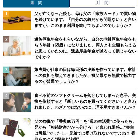
週 間
月 間
父が亡くなった後も、母は父の「家族カード」で買い物
を続けています。「自分の名義だから問題ない」と言い
ますが、このまま利用を続けてもよいのでしょうか？
遺族厚生年金をもらいながら、自分の老齢厚生年金をも
らう年齢（65歳）になりました。両方とも全額もらえる
と思っていたのに、遺族厚生年金が減るって損じゃない
ですか？
娘夫婦が仕事の日は毎日孫の夕飯を作っています。家計
への負担も増えてきましたが、祖父母なら無償で協力す
るのが普通でしょうか？
食べる前のソフトクリームを落としてしまった息子。交
換を依頼すると「新しいものを買ってください」と言わ
れました。わざとではないのに、理不尽すぎませんか？
父の葬儀で「香典80万円」を“母の生活費”に使ったら、
兄から「相続財産だから分けろ」と言われ困惑…“喪主
は母親”でしたし、兄弟では受け取れないですよね？ 香
典をめぐる“税金と法律”