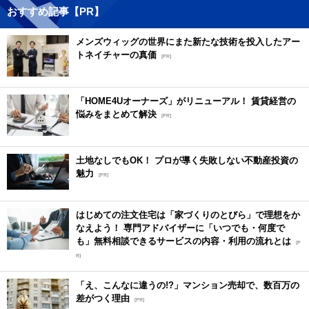
おすすめ記事【PR】
メンズウィッグの世界にまた新たな技術を投入したアー
トネイチャーの真価
[PR]
「HOME4Uオーナーズ」がリニューアル！ 賃貸経営の
悩みをまとめて解決
[PR]
土地なしでもOK！ プロが導く失敗しない不動産投資の
魅力
[PR]
はじめての注文住宅は「家づくりのとびら」で理想をか
なえよう！ 専門アドバイザーに「いつでも・何度で
も」無料相談できるサービスの内容・利用の流れとは
[P
R]
「え、こんなに違うの!?」マンション売却で、数百万の
差がつく理由
[PR]