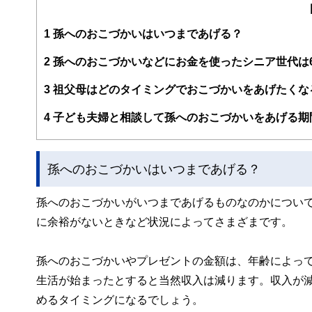
編集部のメンバーは、ファイナンシャルプランナーの資格
案から記事掲載まですべての工程に関わることで、読者目
1
孫へのおこづかいはいつまであげる？
FinancialFieldの特徴は、ファイナンシャルプラ
2
孫へのおこづかいなどにお金を使ったシニア世代は
ー、公認会計士、社会保険労務士、行政書士、投資アナリ
え、むずかしく感じられる年金や税金、相続、保険、ロー
3
祖父母はどのタイミングでおこづかいをあげたくな
このように編集経験豊富なメンバーと金融や経済に精通し
4
子ども夫婦と相談して孫へのおこづかいをあげる期
と、読み応えのあるコンテンツと確かな情報発信を実現し
私たちは、快適でより良い生活のアイデアを提供するお金
孫へのおこづかいはいつまであげる？
孫へのおこづかいがいつまであげるものなのかについ
に余裕がないときなど状況によってさまざまです。
孫へのおこづかいやプレゼントの金額は、年齢によっ
生活が始まったとすると当然収入は減ります。収入が
めるタイミングになるでしょう。