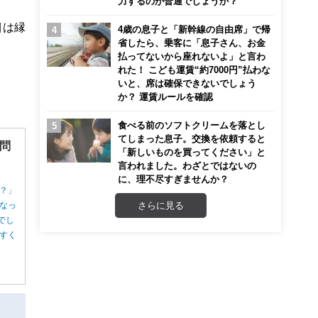
力するのが普通でしょうか？
目は縁
4歳の息子と「新幹線の自由席」で帰
省したら、乗客に「息子さん、お金
払ってないから座れないよ」と言わ
れた！ こども運賃“約7000円”払わな
いと、席は確保できないでしょう
か？ 運賃ルールを確認
食べる前のソフトクリームを落とし
てしまった息子。交換を依頼すると
問
「新しいものを買ってください」と
言われました。わざとではないの
に、理不尽すぎませんか？
？」
さらに見る
なっ
でし
すく