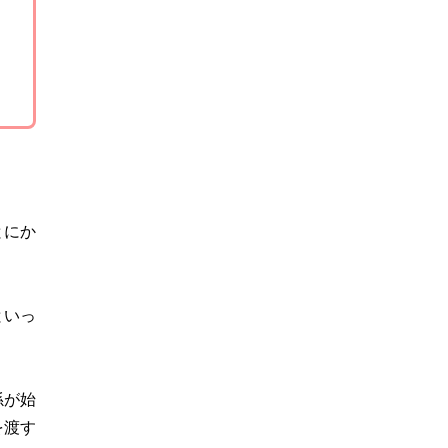
とにか
といっ
孫が始
を渡す