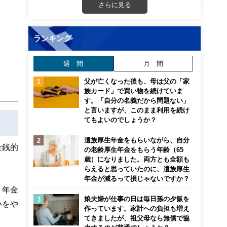
さらに見る
画立
ランキング
ンナ
迎
週 間
月 間
こ
父が亡くなった後も、母は父の「家
族カード」で買い物を続けていま
す。「自分の名義だから問題ない」
と言いますが、このまま利用を続け
てもよいのでしょうか？
遺族厚生年金をもらいながら、自分
金銭的
の老齢厚生年金をもらう年齢（65
歳）になりました。両方とも全額も
らえると思っていたのに、遺族厚生
年金が減るって損じゃないですか？
、年金
娘夫婦が仕事の日は毎日孫の夕飯を
いをや
作っています。家計への負担も増え
てきましたが、祖父母なら無償で協