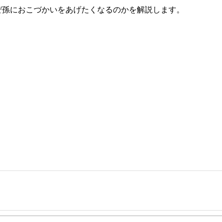
ぜ孫におこづかいをあげたくなるのかを解説します。
事を、日々の暮らしにどのような影響を与えるかという視点で、お金の知識がない方でも理