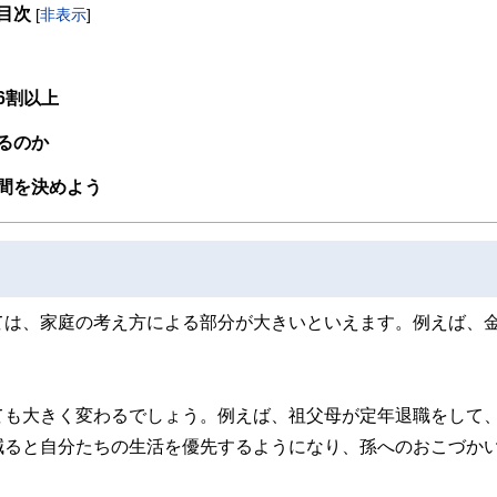
目次
[
非表示
]
取得者を中心に「お金や暮らし」に関する書籍・雑誌の編集経験者で構成され、企
線のコンテンツを追求しています。
ンナー、弁護士、税理士、宅地建物取引士、相続診断士、住宅ローンアドバイザー、DCプラ
6割以上
スト、キャリアコンサルタントなど150名以上の有資格者を執筆者・監修者として
ンなどの話をわかりやすく発信している点です。
るのか
た執筆者・監修者による執筆体制を築くことで、内容のわかりやすさはもちろんの
間を決めよう
ています。
のコンシェルジュを目指します。
ては、家庭の考え方による部分が大きいといえます。例えば、
ても大きく変わるでしょう。例えば、祖父母が定年退職をして
減ると自分たちの生活を優先するようになり、孫へのおこづか