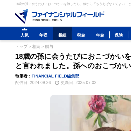
18歳の孫に会うたびにおこづかいを渡したら、娘から「もうあげなくてよい」と
人気
年収
相続
税金
年金
保険
トップ
>
相続
>
贈与
18歳の孫に会うたびにおこづかい
と言われました。孫へのおこづか
執筆者 :
FINANCIAL FIELD編集部
配信日:
2024.09.26
更新日:
2025.07.02