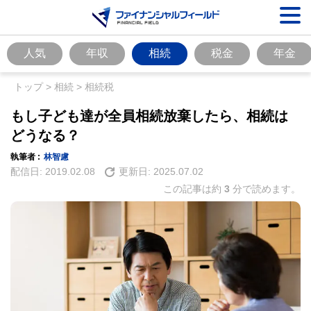
人気
年収
相続
税金
年金
トップ
>
相続
>
相続税
もし子ども達が全員相続放棄したら、相続は
どうなる？
執筆者 :
林智慮
配信日:
2019.02.08
更新日:
2025.07.02
この記事は約
3
分で読めます。