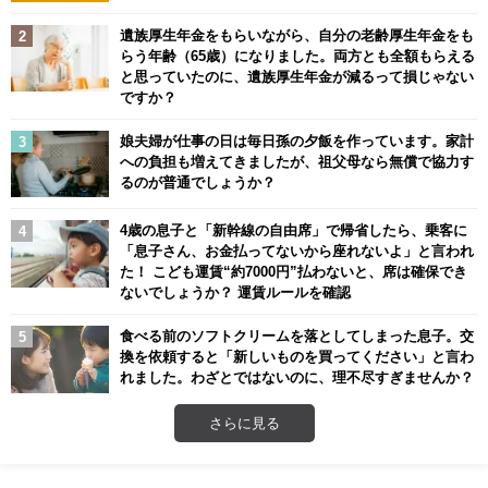
遺族厚生年金をもらいながら、自分の老齢厚生年金をも
らう年齢（65歳）になりました。両方とも全額もらえる
と思っていたのに、遺族厚生年金が減るって損じゃない
ですか？
娘夫婦が仕事の日は毎日孫の夕飯を作っています。家計
への負担も増えてきましたが、祖父母なら無償で協力す
るのが普通でしょうか？
4歳の息子と「新幹線の自由席」で帰省したら、乗客に
「息子さん、お金払ってないから座れないよ」と言われ
た！ こども運賃“約7000円”払わないと、席は確保でき
ないでしょうか？ 運賃ルールを確認
食べる前のソフトクリームを落としてしまった息子。交
換を依頼すると「新しいものを買ってください」と言わ
れました。わざとではないのに、理不尽すぎませんか？
さらに見る