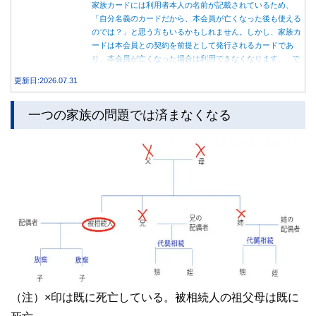
家族カードには利用者本人の名前が記載されているため、
「自分名義のカードだから、本会員が亡くなった後も使える
のでは？」と思う方もいるかもしれません。しかし、家族カ
ードは本会員との契約を前提として発行されるカードであ
り、本会員が亡くなった場合は利用できなくなります。 で
は、父親が亡くなった後も母親が家族カードを使い続ける
更新日:2026.07.31
と、どのような問題があるのでしょうか。本記事では、家族
カードの仕組みや、本会員が亡くなった後の正しい対応、遺
一つの家族の問題では済まなくなる
族が行うべき手続きについて分かりやすく解説します。
（注）×印は既に死亡している。被相続人の祖父母は既に