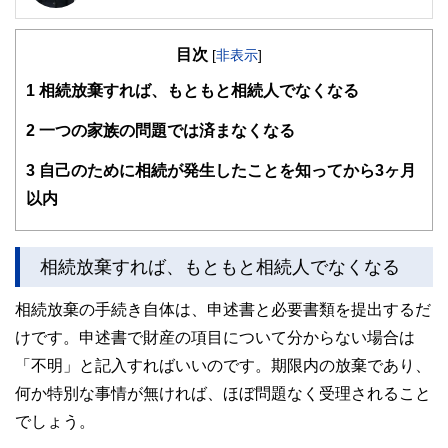
確定拠出年金相談ねっと認定FP
大学（工学部）卒業後、橋梁設計の会社で設計業務に携わ
目次
る。結婚で専業主婦となるが夫の独立を機に経理・総務に転
[
非表示
]
身。事業と家庭のファイナンシャル・プランナーとなる。コ
1
相続放棄すれば、もともと相続人でなくなる
ーチング資格も習得し、金銭面だけでなく心の面からも「幸
せに生きる」サポートをしている。4人の子の母。保険や金
融商品を売らない独立系ファイナンシャル・プランナー。
2
一つの家族の問題では済まなくなる
3
自己のために相続が発生したことを知ってから3ヶ月
以内
相続放棄すれば、もともと相続人でなくなる
相続放棄の手続き自体は、申述書と必要書類を提出するだ
けです。申述書で財産の項目について分からない場合は
「不明」と記入すればいいのです。期限内の放棄であり、
何か特別な事情が無ければ、ほぼ問題なく受理されること
でしょう。