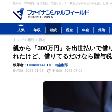
親から「300万円」を出世払いで借りたい！「税金がかからないか心配」と言わ
人気
年収
相続
税金
年金
保険
トップ
>
相続
>
贈与
親から「300万円」を出世払いで
れたけど、借りてるだけなら贈与
執筆者 :
FINANCIAL FIELD編集部
配信日:
2025.01.09
更新日:
2025.07.02