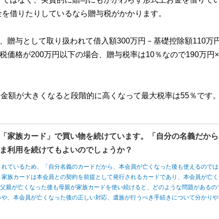
金を借りたりしているなら贈与税がかかります。
、贈与として取り扱われて借入額300万円－基礎控除額110万
価格が200万円以下の場合、贈与税率は10％なので190万円×
、金額が大きくなると段階的に高くなって最大税率は55％です
「家族カード」で買い物を続けています。「自分の名義だから
ま利用を続けてもよいのでしょうか？
されているため、「自分名義のカードだから、本会員が亡くなった後も使えるのでは
、家族カードは本会員との契約を前提として発行されるカードであり、本会員が亡く
、父親が亡くなった後も母親が家族カードを使い続けると、どのような問題があるの
みや、本会員が亡くなった後の正しい対応、遺族が行うべき手続きについて分かりや