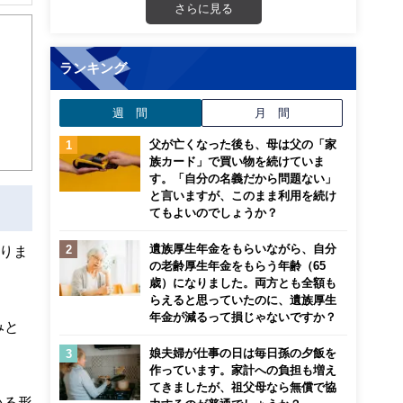
解でき
さらに見る
画立
ランキング
ンナ
週 間
月 間
迎
父が亡くなった後も、母は父の「家
こ
族カード」で買い物を続けていま
す。「自分の名義だから問題ない」
と言いますが、このまま利用を続け
てもよいのでしょうか？
遺族厚生年金をもらいながら、自分
りま
の老齢厚生年金をもらう年齢（65
歳）になりました。両方とも全額も
らえると思っていたのに、遺族厚生
年金が減るって損じゃないですか？
みと
娘夫婦が仕事の日は毎日孫の夕飯を
作っています。家計への負担も増え
てきましたが、祖父母なら無償で協
いる形