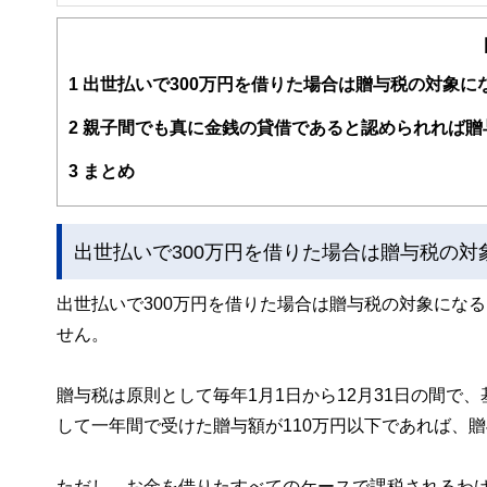
FinancialField編集部は、金融、経済に関する記
るようわかりやすく発信しています。
編集部のメンバーは、ファイナンシャルプランナーの資格
案から記事掲載まですべての工程に関わることで、読者目
1
出世払いで300万円を借りた場合は贈与税の対象に
FinancialFieldの特徴は、ファイナンシャルプラ
2
親子間でも真に金銭の貸借であると認められれば贈
ー、公認会計士、社会保険労務士、行政書士、投資アナリ
え、むずかしく感じられる年金や税金、相続、保険、ロー
3
まとめ
このように編集経験豊富なメンバーと金融や経済に精通し
と、読み応えのあるコンテンツと確かな情報発信を実現し
出世払いで300万円を借りた場合は贈与税の対
私たちは、快適でより良い生活のアイデアを提供するお金
出世払いで300万円を借りた場合は贈与税の対象にな
せん。
贈与税は原則として毎年1月1日から12月31日の間で
して一年間で受けた贈与額が110万円以下であれば、
ただし、お金を借りたすべてのケースで課税されるわ