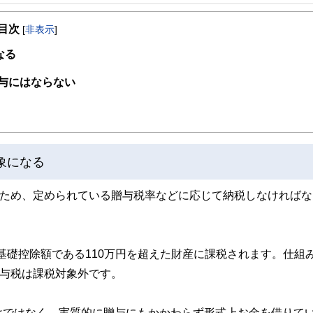
事を、日々の暮らしにどのような影響を与えるかという視点で、お金の知識がない方でも理
目次
[
非表示
]
取得者を中心に「お金や暮らし」に関する書籍・雑誌の編集経験者で構成され、企
線のコンテンツを追求しています。
なる
ンナー、弁護士、税理士、宅地建物取引士、相続診断士、住宅ローンアドバイザー、DCプラ
与にはならない
スト、キャリアコンサルタントなど150名以上の有資格者を執筆者・監修者として
ンなどの話をわかりやすく発信している点です。
た執筆者・監修者による執筆体制を築くことで、内容のわかりやすさはもちろんの
ています。
象になる
のコンシェルジュを目指します。
るため、定められている贈与税率などに応じて納税しなければな
、基礎控除額である110万円を超えた財産に課税されます。仕組
贈与税は課税対象外です。
けではなく、実質的に贈与にもかかわらず形式上お金を借りて