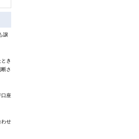
も譲
たとき
判断さ
行口座
合わせ