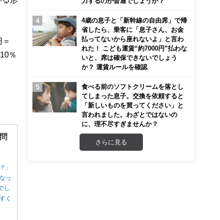
力するのが普通でしょうか？
4歳の息子と「新幹線の自由席」で帰
省したら、乗客に「息子さん、お金
払ってないから座れないよ」と言わ
円＝
れた！ こども運賃“約7000円”払わな
10％
いと、席は確保できないでしょう
か？ 運賃ルールを確認
食べる前のソフトクリームを落とし
。
てしまった息子。交換を依頼すると
「新しいものを買ってください」と
言われました。わざとではないの
に、理不尽すぎませんか？
問
さらに見る
？」
なっ
でし
すく