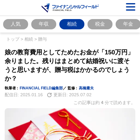
人気
年収
相続
税金
年金
トップ
>
相続
>
贈与
娘の教育費用としてためたお金が「150万円」
余りました。残りはまとめて結婚祝いに渡そ
うと思いますが、贈与税はかかるのでしょう
か？
執筆者 :
FINANCIAL FIELD編集部
／ 監修 :
高橋庸夫
配信日:
2025.01.16
更新日:
2025.07.02
この記事は約
4
分で読めます。