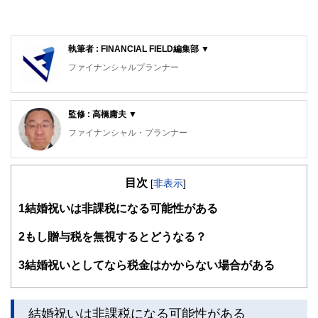
執筆者 : FINANCIAL FIELD編集部 ▼
ファイナンシャルプランナー
FinancialField編集部は、金融、経済に関する記事を、日々
の暮らしにどのような影響を与えるかという視点で、お金の
監修 : 高橋庸夫 ▼
知識がない方でも理解できるようわかりやすく発信していま
す。
ファイナンシャル・プランナー
編集部のメンバーは、ファイナンシャルプランナーの資格取
住宅ローンアドバイザー ,宅地建物取引士, マンション管理
得者を中心に「お金や暮らし」に関する書籍・雑誌の編集経
士, 防災士
験者で構成され、企画立案から記事掲載まですべての工程に
目次
サラリーマン生活２４年、その間１０回以上の転勤を経験
[
非表示
]
関わることで、読者目線のコンテンツを追求しています。
し、全国各所に居住。早期退職後は、新たな知識習得に貪欲
1
結婚祝いは非課税になる可能性がある
に努めるとともに、自らが経験した「サラリーマンの退職、
FinancialFieldの特徴は、ファイナンシャルプランナー、弁
住宅ローン、子育て教育、資産運用」などの実体験をベース
護士、税理士、宅地建物取引士、相続診断士、住宅ローンア
として、個別相談、セミナー講師など精力的に活動。また、
2
もし贈与税を無視するとどうなる？
ドバイザー、DCプランナー、公認会計士、社会保険労務
マンション管理士として管理組合運営や役員やマンション居
士、行政書士、投資アナリスト、キャリアコンサルタントな
住者への支援を実施。妻と長女と犬１匹。
3
結婚祝いとしてなら税金はかからない場合がある
ど150名以上の有資格者を執筆者・監修者として迎え、むず
かしく感じられる年金や税金、相続、保険、ローンなどの話
をわかりやすく発信している点です。
結婚祝いは非課税になる可能性がある
このように編集経験豊富なメンバーと金融や経済に精通した