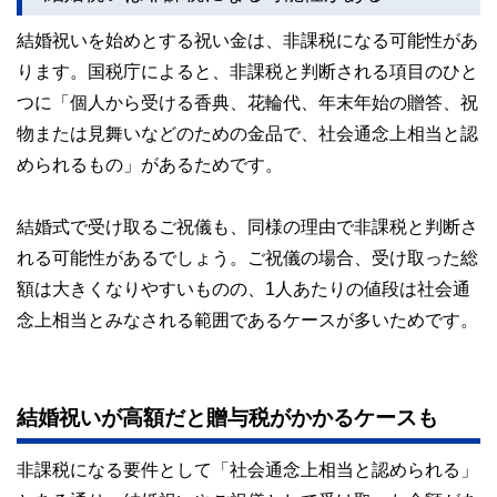
執筆者・監修者による執筆体制を築くことで、内容のわかり
結婚祝いを始めとする祝い金は、非課税になる可能性があ
やすさはもちろんのこと、読み応えのあるコンテンツと確か
な情報発信を実現しています。
ります。国税庁によると、非課税と判断される項目のひと
私たちは、快適でより良い生活のアイデアを提供するお金の
つに「個人から受ける香典、花輪代、年末年始の贈答、祝
コンシェルジュを目指します。
物または見舞いなどのための金品で、社会通念上相当と認
められるもの」があるためです。
結婚式で受け取るご祝儀も、同様の理由で非課税と判断さ
れる可能性があるでしょう。ご祝儀の場合、受け取った総
額は大きくなりやすいものの、1人あたりの値段は社会通
念上相当とみなされる範囲であるケースが多いためです。
結婚祝いが高額だと贈与税がかかるケースも
非課税になる要件として「社会通念上相当と認められる」