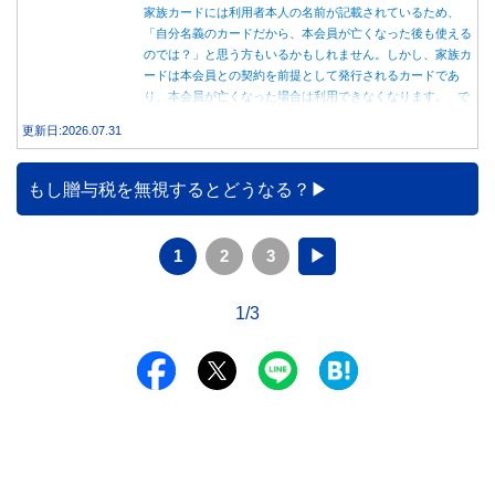
家族カードには利用者本人の名前が記載されているため、
「自分名義のカードだから、本会員が亡くなった後も使える
のでは？」と思う方もいるかもしれません。しかし、家族カ
ードは本会員との契約を前提として発行されるカードであ
り、本会員が亡くなった場合は利用できなくなります。 で
は、父親が亡くなった後も母親が家族カードを使い続ける
更新日:2026.07.31
と、どのような問題があるのでしょうか。本記事では、家族
カードの仕組みや、本会員が亡くなった後の正しい対応、遺
族が行うべき手続きについて分かりやすく解説します。
もし贈与税を無視するとどうなる？
1
2
3
▶
1/3