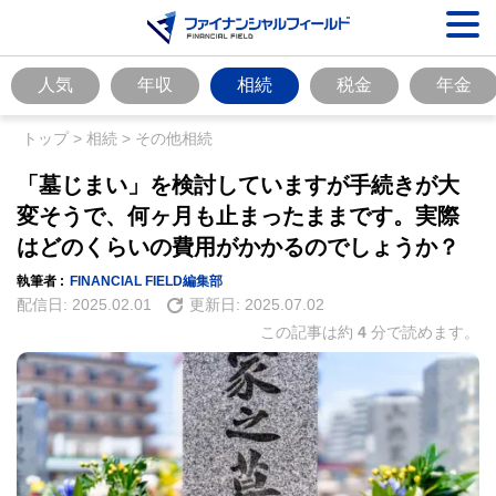
人気
年収
相続
税金
年金
トップ
>
相続
>
その他相続
「墓じまい」を検討していますが手続きが大
変そうで、何ヶ月も止まったままです。実際
はどのくらいの費用がかかるのでしょうか？
執筆者 :
FINANCIAL FIELD編集部
配信日:
2025.02.01
更新日:
2025.07.02
この記事は約
4
分で読めます。