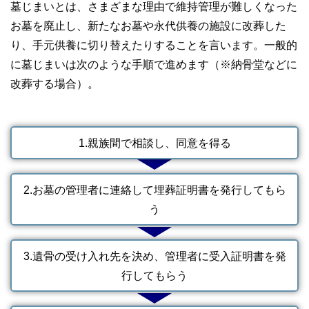
墓じまいとは、さまざまな理由で維持管理が難しくなった
やすさはもちろんのこと、読み応えのあるコンテンツと確か
な情報発信を実現しています。
お墓を廃止し、新たなお墓や永代供養の施設に改葬した
私たちは、快適でより良い生活のアイデアを提供するお金の
り、手元供養に切り替えたりすることを言います。一般的
コンシェルジュを目指します。
に墓じまいは次のような手順で進めます（※納骨堂などに
改葬する場合）。
1.親族間で相談し、同意を得る
2.お墓の管理者に連絡して埋葬証明書を発行してもら
う
3.遺骨の受け入れ先を決め、管理者に受入証明書を発
行してもらう