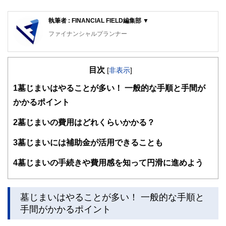
執筆者 : FINANCIAL FIELD編集部 ▼
ファイナンシャルプランナー
FinancialField編集部は、金融、経済に関する記事を、日々
の暮らしにどのような影響を与えるかという視点で、お金の
目次
知識がない方でも理解できるようわかりやすく発信していま
[
非表示
]
す。
1
墓じまいはやることが多い！ 一般的な手順と手間が
編集部のメンバーは、ファイナンシャルプランナーの資格取
かかるポイント
得者を中心に「お金や暮らし」に関する書籍・雑誌の編集経
験者で構成され、企画立案から記事掲載まですべての工程に
2
墓じまいの費用はどれくらいかかる？
関わることで、読者目線のコンテンツを追求しています。
FinancialFieldの特徴は、ファイナンシャルプランナー、弁
3
墓じまいには補助金が活用できることも
護士、税理士、宅地建物取引士、相続診断士、住宅ローンア
ドバイザー、DCプランナー、公認会計士、社会保険労務
4
墓じまいの手続きや費用感を知って円滑に進めよう
士、行政書士、投資アナリスト、キャリアコンサルタントな
ど150名以上の有資格者を執筆者・監修者として迎え、むず
かしく感じられる年金や税金、相続、保険、ローンなどの話
をわかりやすく発信している点です。
墓じまいはやることが多い！ 一般的な手順と
手間がかかるポイント
このように編集経験豊富なメンバーと金融や経済に精通した
執筆者・監修者による執筆体制を築くことで、内容のわかり