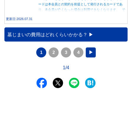
ードは本会員との契約を前提として発行されるカードであ
り、本会員が亡くなった場合は利用できなくなります。 で
は、父親が亡くなった後も母親が家族カードを使い続ける
更新日:2026.07.31
と、どのような問題があるのでしょうか。本記事では、家族
カードの仕組みや、本会員が亡くなった後の正しい対応、遺
族が行うべき手続きについて分かりやすく解説します。
墓じまいの費用はどれくらいかかる？
1
2
3
4
▶
1/4