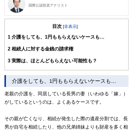
国際公認投資アナリスト
1級ファイナンシャル・プランニング技能士、日本証券アナ
リスト検定会員
目次
大手証券会社で法人営業、個人営業、投資相談業務を担当。
[
非表示
]
2004年にファイナンシャル・プランナーとして独立し、相
1
介護をしても、1円ももらえないケースも…
談者の立場にたった顧客本位のコンサルタントを行う。特
に、ライフプランニング、資産運用、住宅ローンなどを得意
分野とする。近年は、ひきこもりや精神障害者家族の生活設
2
相続人に対する金銭の請求権
計、高齢者介護の問題などに注力している。
3
実際は、ほとんどもらえない可能性も？
介護をしても、1円ももらえないケースも…
老親の介護を、同居している長男の妻（いわゆる「嫁」）
がしているというのは、よくあるケースです。
その親が亡くなり、相続が発生した際の遺産分割では、長
男が自宅を相続したり、他の兄弟姉妹よりも財産を多く相