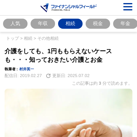
人気
年収
相続
税金
年金
トップ
>
相続
>
その他相続
介護をしても、1円ももらえないケース
も・・・知っておきたい介護とお金
執筆者 :
村井英一
配信日:
2019.02.27
更新日:
2025.07.02
この記事は約
3
分で読めます。