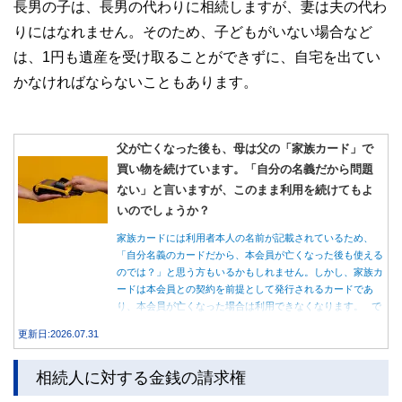
長男の子は、長男の代わりに相続しますが、妻は夫の代わ
りにはなれません。そのため、子どもがいない場合など
は、1円も遺産を受け取ることができずに、自宅を出てい
かなければならないこともあります。
父が亡くなった後も、母は父の「家族カード」で
買い物を続けています。「自分の名義だから問題
ない」と言いますが、このまま利用を続けてもよ
いのでしょうか？
家族カードには利用者本人の名前が記載されているため、
「自分名義のカードだから、本会員が亡くなった後も使える
のでは？」と思う方もいるかもしれません。しかし、家族カ
ードは本会員との契約を前提として発行されるカードであ
り、本会員が亡くなった場合は利用できなくなります。 で
は、父親が亡くなった後も母親が家族カードを使い続ける
更新日:2026.07.31
と、どのような問題があるのでしょうか。本記事では、家族
カードの仕組みや、本会員が亡くなった後の正しい対応、遺
相続人に対する金銭の請求権
族が行うべき手続きについて分かりやすく解説します。