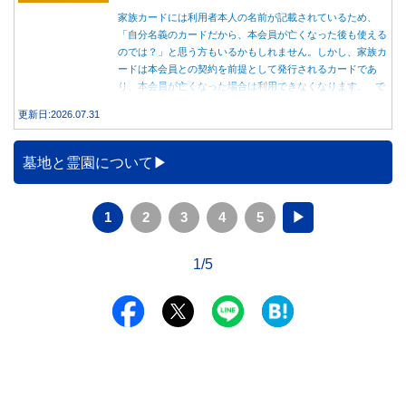
家族カードには利用者本人の名前が記載されているため、
「自分名義のカードだから、本会員が亡くなった後も使える
のでは？」と思う方もいるかもしれません。しかし、家族カ
ードは本会員との契約を前提として発行されるカードであ
り、本会員が亡くなった場合は利用できなくなります。 で
は、父親が亡くなった後も母親が家族カードを使い続ける
更新日:2026.07.31
と、どのような問題があるのでしょうか。本記事では、家族
カードの仕組みや、本会員が亡くなった後の正しい対応、遺
族が行うべき手続きについて分かりやすく解説します。
墓地と霊園について
1
2
3
4
5
▶
1/5