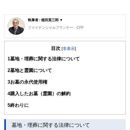
執筆者 : 植田英三郎 ▼
ファイナンシャルプランナー CFP
家電メーカーに３７年間勤務後、MBA・CFPファイナンシャ
ルプランナー・福祉住環境コーディネーター等の資格を取
目次
得。大阪府立職業訓練校で非常勤講師（2018/3まで）、
[
非表示
]
2014年ウエダFPオフィスを設立し、事業継続中。NPO法人
1
墓地・埋葬に関する法律について
の事務局長として介護施設でのボランティア活動のコーディ
ネートを担当。日本FP協会兵庫支部幹事として活動中。
2
墓地と霊園について
3
お墓の永代使用権
4
購入したお墓（霊園）の解約
5
終わりに
墓地・埋葬に関する法律について