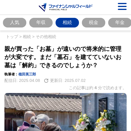
人気
年収
相続
税金
年金
トップ
>
相続
>
その他相続
親が買った「お墓」が遠いので将来的に管理
が大変です。まだ「墓石」を建てていないお
墓は「解約」できるのでしょうか？
執筆者 :
植田英三郎
配信日:
2025.04.08
更新日:
2025.07.02
この記事は約
4
分で読めます。