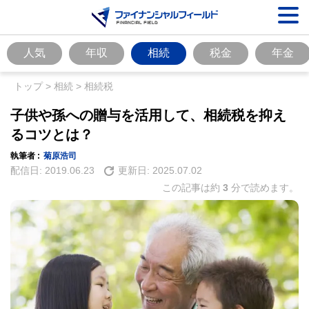
人気
年収
相続
税金
年金
トップ
>
相続
>
相続税
子供や孫への贈与を活用して、相続税を抑え
るコツとは？
執筆者 :
菊原浩司
配信日:
2019.06.23
更新日:
2025.07.02
この記事は約
3
分で読めます。