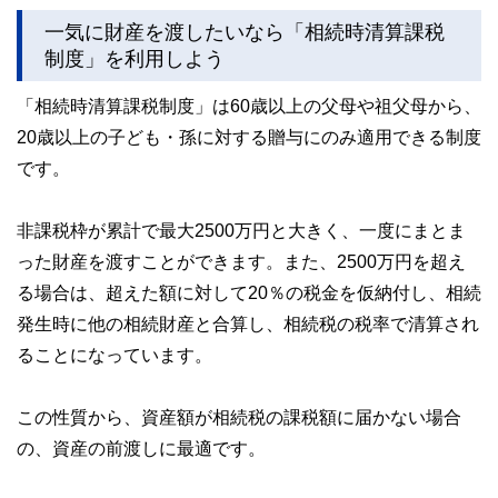
カードの仕組みや、本会員が亡くなった後の正しい対応、遺
一気に財産を渡したいなら「相続時清算課税
族が行うべき手続きについて分かりやすく解説します。
制度」を利用しよう
「相続時清算課税制度」は60歳以上の父母や祖父母から、
20歳以上の子ども・孫に対する贈与にのみ適用できる制度
です。
非課税枠が累計で最大2500万円と大きく、一度にまとま
った財産を渡すことができます。また、2500万円を超え
る場合は、超えた額に対して20％の税金を仮納付し、相続
発生時に他の相続財産と合算し、相続税の税率で清算され
ることになっています。
この性質から、資産額が相続税の課税額に届かない場合
の、資産の前渡しに最適です。