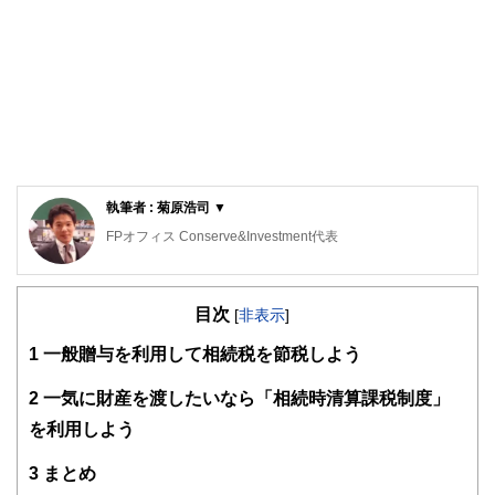
執筆者 : 菊原浩司 ▼
FPオフィス Conserve&Investment代表
2級ファイナンシャルプランニング技能士、管理業務主任
者、第一種証券外務員、ビジネス法務リーダー、ビジネス会
目次
計検定2級
[
非表示
]
製造業の品質・コスト・納期管理業務を経験し、Plan（計
1
一般贈与を利用して相続税を節税しよう
画）→ Do（実行）→ Check（評価）→ Act（改善）のPDCA
サイクルを重視したコンサルタント業務を行っています。
特に人生で最も高額な買い物である不動産と各種保険は人生
2
一気に財産を渡したいなら「相続時清算課税制度」
の資金計画に大きな影響を与えます。
を利用しよう
資金計画やリスク管理の乱れは最終的に老後貧困・老後破た
んとして表れます。
3
まとめ
独立系ファイナンシャルプランナーとして顧客利益を最優先
し、資金計画改善のお手伝いをしていきます。