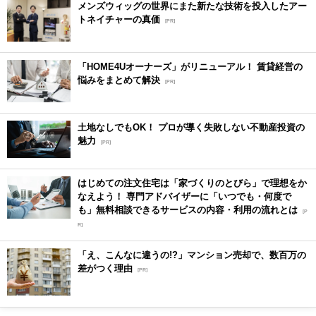
メンズウィッグの世界にまた新たな技術を投入したアー
トネイチャーの真価
[PR]
「HOME4Uオーナーズ」がリニューアル！ 賃貸経営の
悩みをまとめて解決
[PR]
土地なしでもOK！ プロが導く失敗しない不動産投資の
魅力
[PR]
はじめての注文住宅は「家づくりのとびら」で理想をか
なえよう！ 専門アドバイザーに「いつでも・何度で
も」無料相談できるサービスの内容・利用の流れとは
[P
R]
「え、こんなに違うの!?」マンション売却で、数百万の
差がつく理由
[PR]