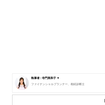
執筆者 : 寺門美和子 ▼
ファイナンシャルプランナー、相続診断士
公的保険アドバイザー／確定拠出年金相談ねっと認定FP
岡野あつこ師事®上級プロ夫婦問題カウンセラー
大手流通業界系のファッションビジネスを12年経験。ビ
ジメント・経営等、裏方を担当。マスコミでも話題となり