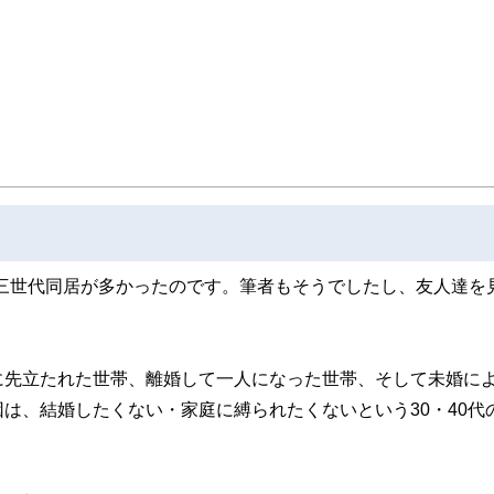
やり直し』を決意。自らの経験を活かした夫婦問題カウンセラーの資格を目指す中
自らの財産分与の運用の未熟さの反省もあり研究する中に、FPの仕事と出会う。『
法は巷に情報が充実し身近なのに、なぜお金や資産の事はこんなに解りづらいのだ
かりやすくお金や資産の提案がしたい」という想いから、FPの資格を取得。第二の
び直す提案業務を行っている。
o/
marche.jp/advisers/781
三世代同居が多かったのです。筆者もそうでしたし、友人達を
に先立たれた世帯、離婚して一人になった世帯、そして未婚に
は、結婚したくない・家庭に縛られたくないという30・40代