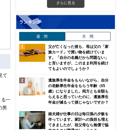
さらに見る
「離
から
ろ
成人
ランキング
週 間
月 間
父が亡くなった後も、母は父の「家
族カード」で買い物を続けていま
す。「自分の名義だから問題ない」
と言いますが、このまま利用を続け
てもよいのでしょうか？
見て
遺族厚生年金をもらいながら、自分
の老齢厚生年金をもらう年齢（65
歳）になりました。両方とも全額も
らえると思っていたのに、遺族厚生
よる一
年金が減るって損じゃないですか？
の男
娘夫婦が仕事の日は毎日孫の夕飯を
作っています。家計への負担も増え
てきましたが、祖父母なら無償で協