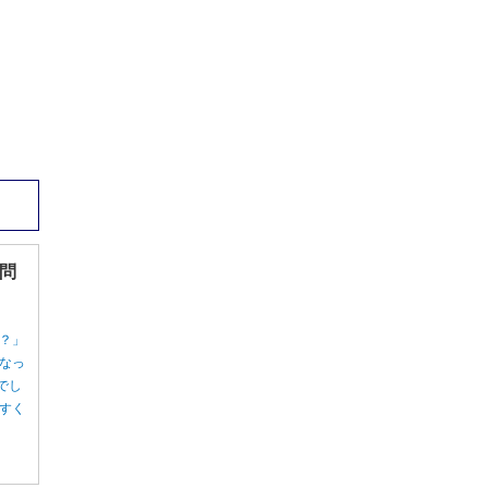
問
？」
なっ
でし
すく