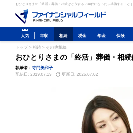
おひとりさまの「終活」葬儀・相続はどうする？40代になったら準備すること |
人気
年収
相続
税金
年金
保険
トップ
>
相続
>
その他相続
おひとりさまの「終活」葬儀・相続
執筆者 :
寺門美和子
配信日:
2019.07.19
更新日:
2025.07.02