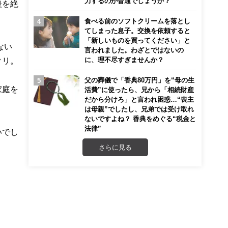
力するのが普通でしょうか？
後を絶
食べる前のソフトクリームを落とし
てしまった息子。交換を依頼すると
「新しいものを買ってください」と
ない
言われました。わざとではないの
に、理不尽すぎませんか？
クリ。
父の葬儀で「香典80万円」を“母の生
家庭を
活費”に使ったら、兄から「相続財産
だから分けろ」と言われ困惑…“喪主
は母親”でしたし、兄弟では受け取れ
ないですよね？ 香典をめぐる“税金と
法律”
いでし
さらに見る