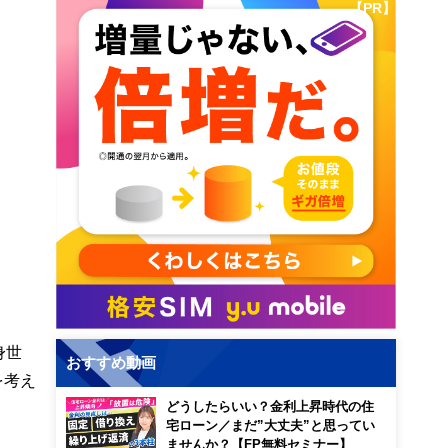
【PR】
身世
おすすめ動画
を考え
どうしたらいい？金利上昇時代の住
宅ローン／まだ”大丈夫”と思ってい
ませんか？【FP無料セミナー】