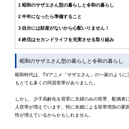
1
昭和のサザエさん型の暮らしと令和の暮らし
は資格を有しておらず『資格の大切さ』を実感し『人生の
婚後の女性が自立する難しさ」を目のあたりにする。また
だと心とお金』の幸せは三つ巴。からだと心の癒しや健康
2
中年になったら準備すること
う？特に女性には敷居が高い現実。「もっとやさしく、わ
式、40歳を迎えたことを機に女性が資産運用について学
3
自分には財産がないから心配いりません！
※確定拠出年金相談ねっと https://wiselife.biz/fp/mterakad
女性のための電話相談『ボイスマルシェ』 https://www.voice
4
終活はセカンドライフを充実させる取り組み
昭和のサザエさん型の暮らしと令和の暮らし
昭和時代は、TVアニメ「サザエさん」の一家のように
もとても多くの同居世帯がありました。
しかし、少子高齢化を背景に夫婦のみの世帯、配偶者
人世帯が増えています。特に未婚による世帯増加の要因
性が増えているからかもしれません。