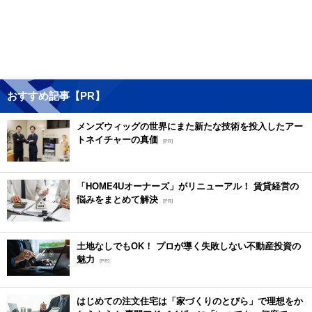
おすすめ記事【PR】
メンズウィッグの世界にまた新たな技術を投入したアー
トネイチャーの真価
[PR]
「HOME4Uオーナーズ」がリニューアル！ 賃貸経営の
悩みをまとめて解決
[PR]
土地なしでもOK！ プロが導く失敗しない不動産投資の
魅力
[PR]
はじめての注文住宅は「家づくりのとびら」で理想をか