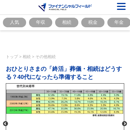
人気
年収
相続
税金
年金
トップ
>
相続
>
その他相続
おひとりさまの「終活」葬儀・相続はどうす
る？40代になったら準備すること