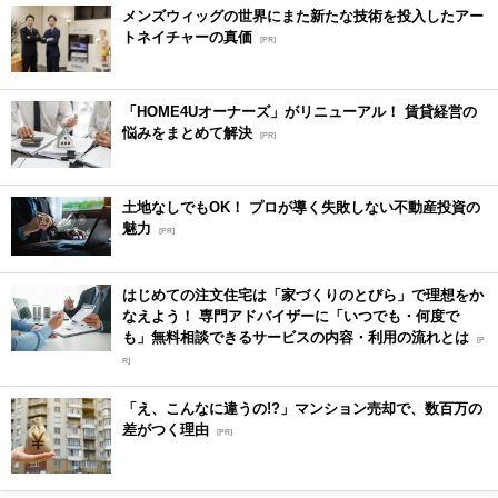
メンズウィッグの世界にまた新たな技術を投入したアー
トネイチャーの真価
[PR]
「HOME4Uオーナーズ」がリニューアル！ 賃貸経営の
悩みをまとめて解決
[PR]
土地なしでもOK！ プロが導く失敗しない不動産投資の
魅力
[PR]
はじめての注文住宅は「家づくりのとびら」で理想をか
なえよう！ 専門アドバイザーに「いつでも・何度で
も」無料相談できるサービスの内容・利用の流れとは
[P
R]
「え、こんなに違うの!?」マンション売却で、数百万の
差がつく理由
[PR]