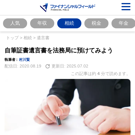
人気
年収
相続
税金
年金
トップ
>
相続
>
遺言書
自筆証書遺言書を法務局に預けてみよう
執筆者 :
村川賢
配信日:
2020.08.19
更新日:
2025.07.02
この記事は約
4
分で読めます。