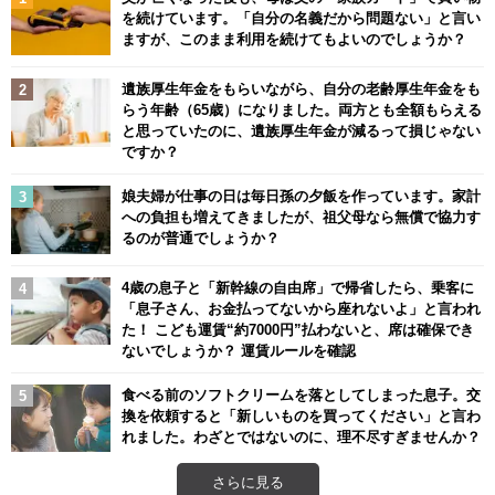
を続けています。「自分の名義だから問題ない」と言い
ますが、このまま利用を続けてもよいのでしょうか？
遺族厚生年金をもらいながら、自分の老齢厚生年金をも
らう年齢（65歳）になりました。両方とも全額もらえる
と思っていたのに、遺族厚生年金が減るって損じゃない
ですか？
娘夫婦が仕事の日は毎日孫の夕飯を作っています。家計
への負担も増えてきましたが、祖父母なら無償で協力す
るのが普通でしょうか？
4歳の息子と「新幹線の自由席」で帰省したら、乗客に
「息子さん、お金払ってないから座れないよ」と言われ
た！ こども運賃“約7000円”払わないと、席は確保でき
ないでしょうか？ 運賃ルールを確認
食べる前のソフトクリームを落としてしまった息子。交
換を依頼すると「新しいものを買ってください」と言わ
れました。わざとではないのに、理不尽すぎませんか？
さらに見る