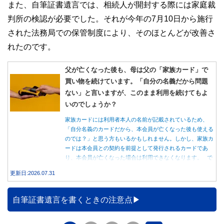
また、自筆証書遺言では、相続人が開封する際には家庭裁
判所の検認が必要でした。それが今年の7月10日から施行
された法務局での保管制度により、そのほとんどが改善さ
れたのです。
父が亡くなった後も、母は父の「家族カード」で
買い物を続けています。「自分の名義だから問題
ない」と言いますが、このまま利用を続けてもよ
いのでしょうか？
家族カードには利用者本人の名前が記載されているため、
「自分名義のカードだから、本会員が亡くなった後も使える
のでは？」と思う方もいるかもしれません。しかし、家族カ
ードは本会員との契約を前提として発行されるカードであ
り、本会員が亡くなった場合は利用できなくなります。 で
は、父親が亡くなった後も母親が家族カードを使い続ける
更新日:2026.07.31
と、どのような問題があるのでしょうか。本記事では、家族
カードの仕組みや、本会員が亡くなった後の正しい対応、遺
族が行うべき手続きについて分かりやすく解説します。
自筆証書遺言を書くときの注意点