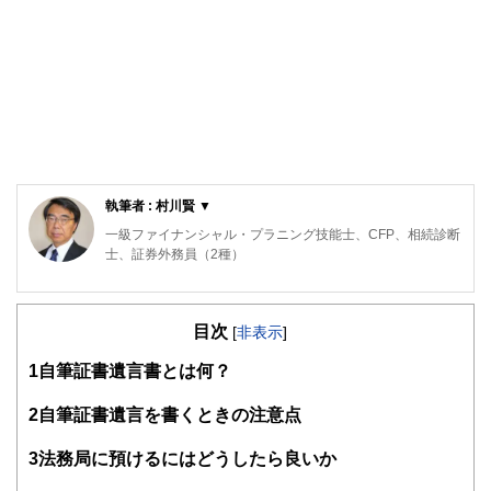
執筆者 : 村川賢 ▼
一級ファイナンシャル・プラニング技能士、CFP、相続診断
士、証券外務員（2種）
早稲田大学大学院を卒業して精密機器メーカーに勤務。50歳
を過ぎて勤務先のセカンドライフ研修を受講。これをきっか
目次
けにお金の知識が身についてない自分に気付き、在職中にフ
[
非表示
]
ァイナンシャルプランナーの資格を取得。30年間勤務した会
1
自筆証書遺言書とは何？
社を早期退職してFPとして独立。「お金の知識が重要であ
ることを多くの人に伝え、お金で損をしない少しでも得する
知識を広めよう」という使命感から、実務家のファイナンシ
2
自筆証書遺言を書くときの注意点
ャルプランナーとして活動中。現在は年間数十件を越す大手
企業の労働組合員向けセミナー、およびライフプランを中心
3
法務局に預けるにはどうしたら良いか
とした個別相談で多くのクライアントに貢献している。