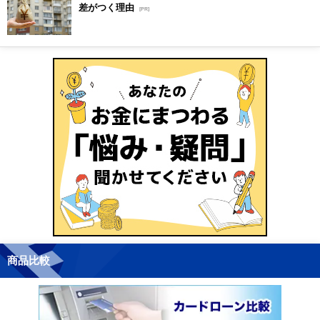
差がつく理由
[PR]
商品比較