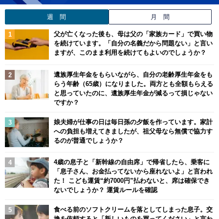
週 間
月 間
父が亡くなった後も、母は父の「家族カード」で買い物
を続けています。「自分の名義だから問題ない」と言い
ますが、このまま利用を続けてもよいのでしょうか？
遺族厚生年金をもらいながら、自分の老齢厚生年金をも
らう年齢（65歳）になりました。両方とも全額もらえる
と思っていたのに、遺族厚生年金が減るって損じゃない
ですか？
娘夫婦が仕事の日は毎日孫の夕飯を作っています。家計
への負担も増えてきましたが、祖父母なら無償で協力す
るのが普通でしょうか？
4歳の息子と「新幹線の自由席」で帰省したら、乗客に
「息子さん、お金払ってないから座れないよ」と言われ
た！ こども運賃“約7000円”払わないと、席は確保でき
ないでしょうか？ 運賃ルールを確認
食べる前のソフトクリームを落としてしまった息子。交
換を依頼すると「新しいものを買ってください」と言わ