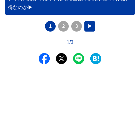
得なのか
1
2
3
▶
1/3