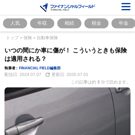
人気
年収
相続
税金
年金
トップ
>
保険
>
自動車保険
いつの間にか車に傷が！ こういうときも保険
は適用される？
執筆者 :
FINANCIAL FIELD編集部
配信日:
2024.07.07
更新日:
2025.07.01
この記事は約
3
分で読めます。