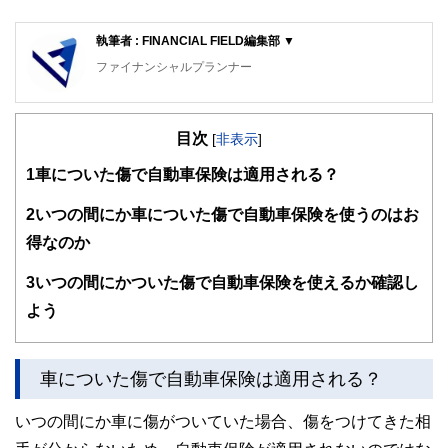
執筆者 : FINANCIAL FIELD編集部 ▼
ファイナンシャルプランナー
FinancialField編集部は、金融、経済に関する記事を、日々
の暮らしにどのような影響を与えるかという視点で、お金の
目次
知識がない方でも理解できるようわかりやすく発信していま
[
非表示
]
す。
1
車についた傷で自動車保険は適用される？
編集部のメンバーは、ファイナンシャルプランナーの資格取
得者を中心に「お金や暮らし」に関する書籍・雑誌の編集経
2
いつの間にか車についた傷で自動車保険を使うのはお
験者で構成され、企画立案から記事掲載まですべての工程に
得なのか
関わることで、読者目線のコンテンツを追求しています。
FinancialFieldの特徴は、ファイナンシャルプランナー、弁
3
いつの間にかついた傷で自動車保険を使えるか確認し
護士、税理士、宅地建物取引士、相続診断士、住宅ローンア
よう
ドバイザー、DCプランナー、公認会計士、社会保険労務
士、行政書士、投資アナリスト、キャリアコンサルタントな
ど150名以上の有資格者を執筆者・監修者として迎え、むず
かしく感じられる年金や税金、相続、保険、ローンなどの話
車についた傷で自動車保険は適用される？
をわかりやすく発信している点です。
いつの間にか車に傷がついていた場合、傷をつけてきた相
このように編集経験豊富なメンバーと金融や経済に精通した
執筆者・監修者による執筆体制を築くことで、内容のわかり