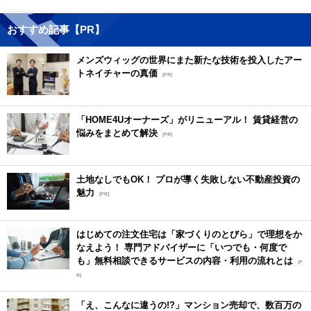
おすすめ記事【PR】
メンズウィッグの世界にまた新たな技術を投入したアー
トネイチャーの真価
[PR]
「HOME4Uオーナーズ」がリニューアル！ 賃貸経営の
悩みをまとめて解決
[PR]
土地なしでもOK！ プロが導く失敗しない不動産投資の
魅力
[PR]
はじめての注文住宅は「家づくりのとびら」で理想をか
なえよう！ 専門アドバイザーに「いつでも・何度で
も」無料相談できるサービスの内容・利用の流れとは
[P
R]
「え、こんなに違うの!?」マンション売却で、数百万の