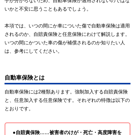
手が分からないため、自動車保険が適用されないのではな
やすさはもちろんのこと、読み応えのあるコンテンツと確か
な情報発信を実現しています。
いかと不安に思うこともあるでしょう。
私たちは、快適でより良い生活のアイデアを提供するお金の
コンシェルジュを目指します。
本項では、いつの間にか車についた傷で自動車保険は適用
されるのか、自賠責保険と任意保険にわけて解説します。
いつの間にかついた車の傷が補償されるのか知りたい人
は、参考にしてください。
自動車保険とは
自動車保険には2種類あります。強制加入する自賠責保険
と、任意加入する任意保険です。それぞれの特徴は以下の
とおりです。
●自賠責保険……被害者のけが・死亡・高度障害を