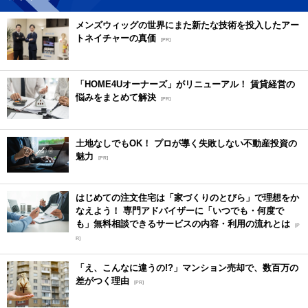
メンズウィッグの世界にまた新たな技術を投入したアー
トネイチャーの真価
[PR]
「HOME4Uオーナーズ」がリニューアル！ 賃貸経営の
悩みをまとめて解決
[PR]
土地なしでもOK！ プロが導く失敗しない不動産投資の
魅力
[PR]
はじめての注文住宅は「家づくりのとびら」で理想をか
なえよう！ 専門アドバイザーに「いつでも・何度で
も」無料相談できるサービスの内容・利用の流れとは
[P
R]
「え、こんなに違うの!?」マンション売却で、数百万の
差がつく理由
[PR]