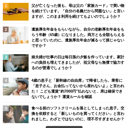
父が亡くなった後も、母は父の「家族カード」で買い物
を続けています。「自分の名義だから問題ない」と言い
ますが、このまま利用を続けてもよいのでしょうか？
遺族厚生年金をもらいながら、自分の老齢厚生年金をも
らう年齢（65歳）になりました。両方とも全額もらえる
と思っていたのに、遺族厚生年金が減るって損じゃない
ですか？
娘夫婦が仕事の日は毎日孫の夕飯を作っています。家計
への負担も増えてきましたが、祖父母なら無償で協力す
るのが普通でしょうか？
4歳の息子と「新幹線の自由席」で帰省したら、乗客に
「息子さん、お金払ってないから座れないよ」と言われ
た！ こども運賃“約7000円”払わないと、席は確保でき
ないでしょうか？ 運賃ルールを確認
食べる前のソフトクリームを落としてしまった息子。交
換を依頼すると「新しいものを買ってください」と言わ
れました。わざとではないのに、理不尽すぎませんか？