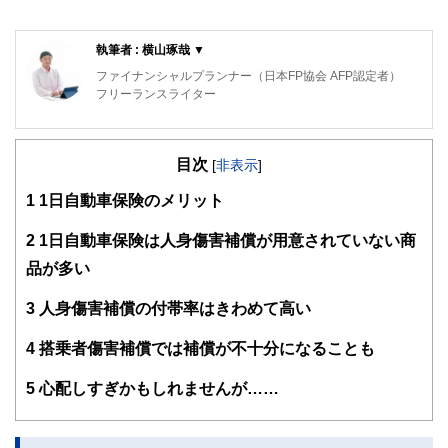
執筆者 : 横山琢哉 ▼
ファイナンシャルプランナー（日本FP協会 AFP認定者）
フリーランスライター
保険を得意ジャンルとするFP・フリーライター。
代理店時代、医療保険不要論に悩まされた結果、1本も保険
目次
を売らずに1年で辞めた経験を持つ。
[
非表示
]
FPとして、中立公正な立場から保険選びをサポートしてい
1
1日自動車保険のメリット
ます。
2
1日自動車保険は人身傷害補償が用意されていない商
品が多い
3
人身傷害補償の付帯率はきわめて高い
4
搭乗者傷害補償では補償が不十分になることも
5
心配しすぎかもしれませんが……