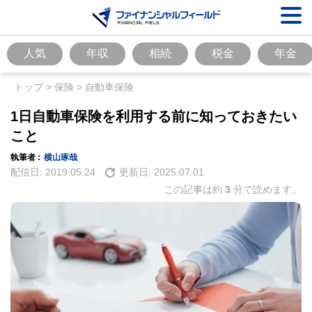
人気
年収
相続
税金
年金
トップ
>
保険
>
自動車保険
1日自動車保険を利用する前に知っておきたい
こと
執筆者 :
横山琢哉
配信日:
2019.05.24
更新日:
2025.07.01
この記事は約
3
分で読めます。