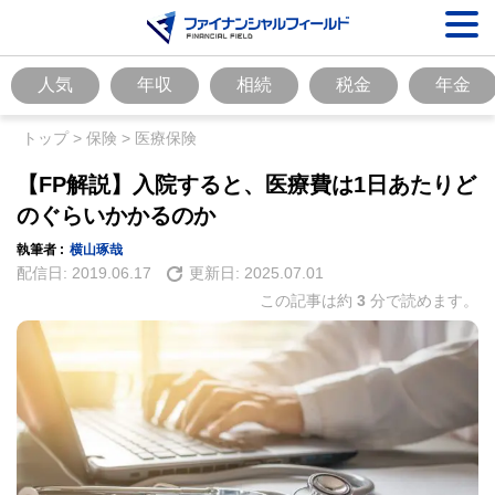
人気
年収
相続
税金
年金
トップ
>
保険
>
医療保険
【FP解説】入院すると、医療費は1日あたりど
のぐらいかかるのか
執筆者 :
横山琢哉
配信日:
2019.06.17
更新日:
2025.07.01
この記事は約
3
分で読めます。