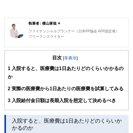
執筆者 : 横山琢哉 ▼
ファイナンシャルプランナー（日本FP協会 AFP認定者）
フリーランスライター
保険を得意ジャンルとするFP・フリーライター。
代理店時代、医療保険不要論に悩まされた結果、1本も保険
目次
を売らずに1年で辞めた経験を持つ。
[
非表示
]
FPとして、中立公正な立場から保険選びをサポートしてい
1
入院すると、医療費は1日あたりどのくらいかかるの
ます。
か
2
実際の医療費から1日あたりの医療費を試算してみる
3
入院給付金日額は長期入院を想定して決めるべき
入院すると、医療費は1日あたりどのくらいか
かるのか