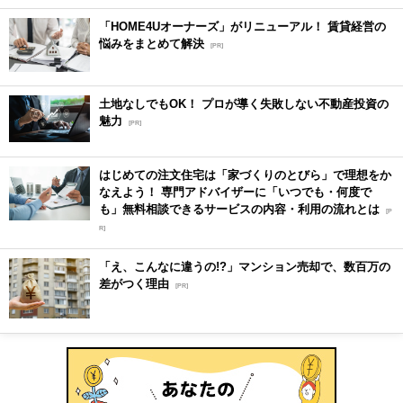
「HOME4Uオーナーズ」がリニューアル！ 賃貸経営の
悩みをまとめて解決
[PR]
土地なしでもOK！ プロが導く失敗しない不動産投資の
魅力
[PR]
はじめての注文住宅は「家づくりのとびら」で理想をか
なえよう！ 専門アドバイザーに「いつでも・何度で
も」無料相談できるサービスの内容・利用の流れとは
[P
R]
「え、こんなに違うの!?」マンション売却で、数百万の
差がつく理由
[PR]