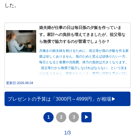
した。
娘夫婦が仕事の日は毎日孫の夕飯を作っていま
す。家計への負担も増えてきましたが、祖父母な
ら無償で協力するのが普通でしょうか？
共働きの娘夫婦を助けるために、祖父母が孫の夕飯を作る家
庭は珍しくありません。孫のためと思えば頑張りたい一方、
毎日となると食費や光熱費、体力の負担は大きくなります。
祖父母だから無償で協力しなければならない、という決ま
りはありません。家族だからこそ、費用と役割を早めに話し
合うことが大切です。
更新日:2026.08.04
プレゼントの予算は「3000円～4999円」が相場
1
2
3
▶
1/3