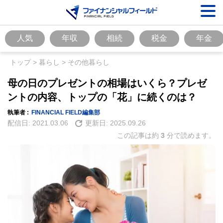
人気
年収
相続
税金
年金
トップ
>
暮らし
>
その他暮らし
母の日のプレゼントの相場はいくら？プレゼ
ントの内容、トップの「花」に続くのは？
執筆者 :
FINANCIAL FIELD編集部
配信日:
2021.03.06
更新日:
2025.09.26
この記事は約
3
分で読めます。