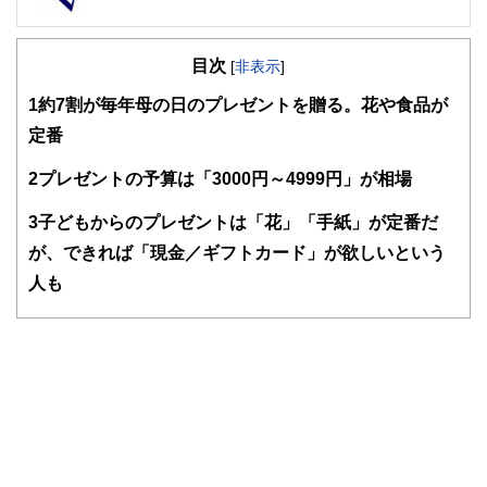
FinancialField編集部は、金融、経済に関する記事を、日々
の暮らしにどのような影響を与えるかという視点で、お金の
目次
知識がない方でも理解できるようわかりやすく発信していま
[
非表示
]
す。
1
約7割が毎年母の日のプレゼントを贈る。花や食品が
編集部のメンバーは、ファイナンシャルプランナーの資格取
定番
得者を中心に「お金や暮らし」に関する書籍・雑誌の編集経
験者で構成され、企画立案から記事掲載まですべての工程に
2
プレゼントの予算は「3000円～4999円」が相場
関わることで、読者目線のコンテンツを追求しています。
FinancialFieldの特徴は、ファイナンシャルプランナー、弁
3
子どもからのプレゼントは「花」「手紙」が定番だ
護士、税理士、宅地建物取引士、相続診断士、住宅ローンア
が、できれば「現金／ギフトカード」が欲しいという
ドバイザー、DCプランナー、公認会計士、社会保険労務
士、行政書士、投資アナリスト、キャリアコンサルタントな
人も
ど150名以上の有資格者を執筆者・監修者として迎え、むず
かしく感じられる年金や税金、相続、保険、ローンなどの話
をわかりやすく発信している点です。
このように編集経験豊富なメンバーと金融や経済に精通した
執筆者・監修者による執筆体制を築くことで、内容のわかり
やすさはもちろんのこと、読み応えのあるコンテンツと確か
な情報発信を実現しています。
私たちは、快適でより良い生活のアイデアを提供するお金の
コンシェルジュを目指します。