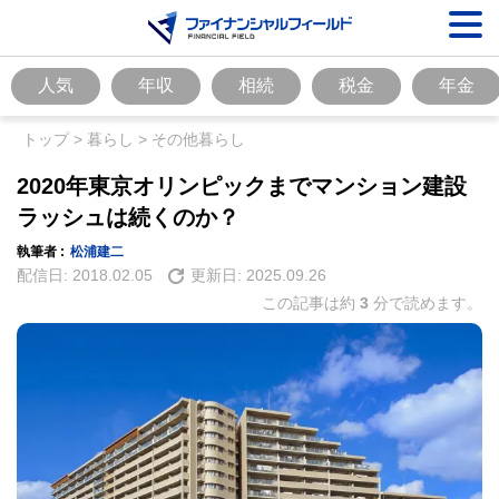
人気
年収
相続
税金
年金
トップ
>
暮らし
>
その他暮らし
2020年東京オリンピックまでマンション建設
ラッシュは続くのか？
執筆者 :
松浦建二
配信日:
2018.02.05
更新日:
2025.09.26
この記事は約
3
分で読めます。