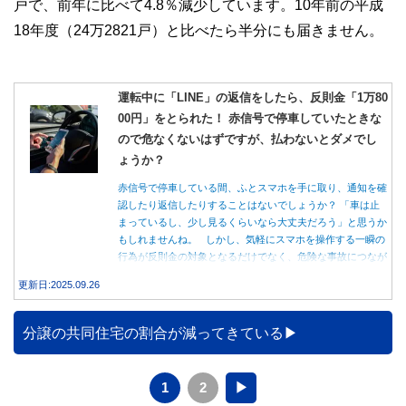
戸で、前年に比べて4.8％減少しています。10年前の平成
18年度（24万2821戸）と比べたら半分にも届きません。
運転中に「LINE」の返信をしたら、反則金「1万80
00円」をとられた！ 赤信号で停車していたときな
ので危なくないはずですが、払わないとダメでし
ょうか？
赤信号で停車している間、ふとスマホを手に取り、通知を確
認したり返信したりすることはないでしょうか？ 「車は止
まっているし、少し見るくらいなら大丈夫だろう」と思うか
もしれませんね。 しかし、気軽にスマホを操作する一瞬の
行為が反則金の対象となるだけでなく、危険な事故につなが
る可能性もあります。本記事では、赤信号で停車中のスマホ
更新日:2025.09.26
操作が違反になる事例や、反則金の支払い義務について詳し
く解説します。
分譲の共同住宅の割合が減ってきている
1
2
▶