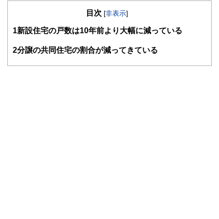
1990年青山学院大学卒。大手住宅メーカーから外資系生命
目次
保険会社に転職し、個人の生命保険を活用したリスク対策や
[
非表示
]
資産形成、相続対策、法人の税対策、事業保障対策等のコン
1
新設住宅の戸数は10年前より大幅に減っている
サルティング営業を経験。2002年からファイナンシャルプ
ランナーとして主に個人のライフプラン、生命保険設計、住
宅購入総合サポート等の相談業務を行っている他、FPに関
2
分譲の共同住宅の割合が減ってきている
する講演や執筆等も行っている。青山学院大学非常勤講師。
http://www.ifp.cc/