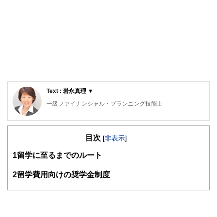
Text : 岩永真理 ▼
一級ファイナンシャル・プランニング技能士
CFP®
ロングステイ・アドバイザー、住宅ローンアドバイザー、一
目次
般財団法人女性労働協会 認定講師。IFPコンフォート代表
[
非表示
]
横浜市出身、早稲田大学卒業。大手金融機関に入行後、ルク
1
留学に至るまでのルート
センブルグ赴任等を含め10年超勤務。結婚後は夫の転勤に伴
い、ロンドン・上海・ニューヨーク・シンガポールに通算15
年以上在住。ロンドンでは、現地の小学生に日本文化を伝え
2
留学費用向けの奨学金制度
るボランティア活動を展開。
CFP®として独立後は、個別相談・セミナー講師・執筆など
を行う。
幅広い世代のライフプランに基づく資産運用、リタイアメン
トプラン、国際結婚のカップルの相談など多数。グローバル