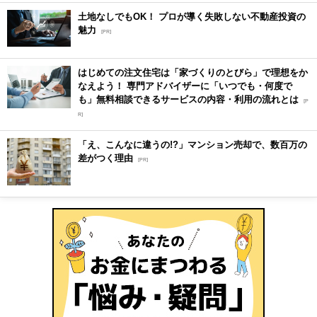
土地なしでもOK！ プロが導く失敗しない不動産投資の
魅力
[PR]
はじめての注文住宅は「家づくりのとびら」で理想をか
なえよう！ 専門アドバイザーに「いつでも・何度で
も」無料相談できるサービスの内容・利用の流れとは
[P
R]
「え、こんなに違うの!?」マンション売却で、数百万の
差がつく理由
[PR]