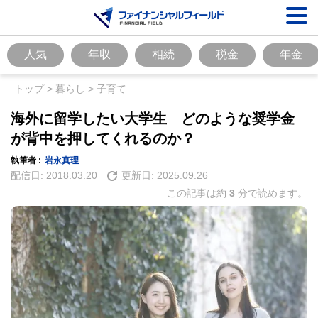
人気
年収
相続
税金
年金
トップ
>
暮らし
>
子育て
海外に留学したい大学生 どのような奨学金
が背中を押してくれるのか？
執筆者 :
岩永真理
配信日:
2018.03.20
更新日:
2025.09.26
この記事は約
3
分で読めます。