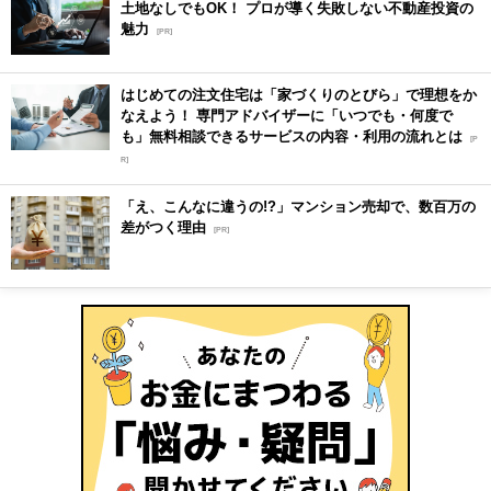
土地なしでもOK！ プロが導く失敗しない不動産投資の
魅力
[PR]
はじめての注文住宅は「家づくりのとびら」で理想をか
なえよう！ 専門アドバイザーに「いつでも・何度で
も」無料相談できるサービスの内容・利用の流れとは
[P
R]
「え、こんなに違うの!?」マンション売却で、数百万の
差がつく理由
[PR]