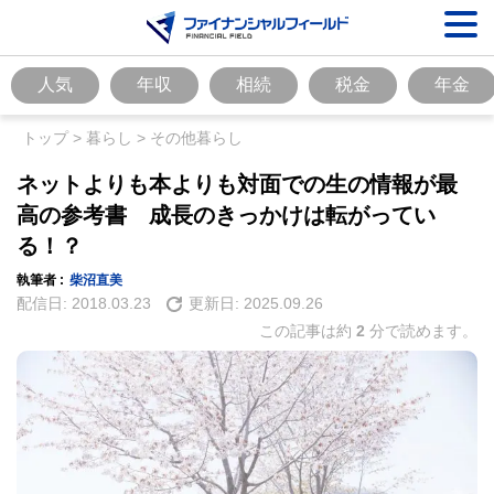
人気
年収
相続
税金
年金
トップ
>
暮らし
>
その他暮らし
ネットよりも本よりも対面での生の情報が最
高の参考書 成長のきっかけは転がってい
る！？
執筆者 :
柴沼直美
配信日:
2018.03.23
更新日:
2025.09.26
この記事は約
2
分で読めます。