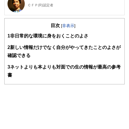
ＣＦＰ(R)認定者
大学を卒業後、保険営業に従事したのち渡米。MBAを修得
後、外資系金融機関にて企業分析・運用に従事。出産・介護
目次
を機に現職。3人の子育てから教育費の捻出・方法・留学ま
[
非表示
]
で助言経験豊富。老後問題では、成年後見人・介護施設選
1
非日常的な環境に身をおくことのよさ
び・相続発生時の手続きについてもアドバイス経験多数。現
在は、FP業務と教育機関での講師業を行う。2017年6月より
2018年5月まで日本FP協会広報スタッフ
2
新しい情報だけでなく自分がやってきたことのよさが
http://www.caripri.com
確認できる
3
ネットよりも本よりも対面での生の情報が最高の参考
書