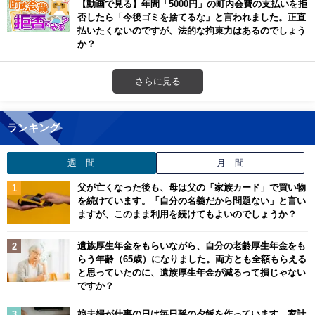
【動画で見る】年間「5000円」の町内会費の支払いを拒
否したら「今後ゴミを捨てるな」と言われました。正直
払いたくないのですが、法的な拘束力はあるのでしょう
か？
さらに見る
ランキング
週 間
月 間
父が亡くなった後も、母は父の「家族カード」で買い物
を続けています。「自分の名義だから問題ない」と言い
ますが、このまま利用を続けてもよいのでしょうか？
遺族厚生年金をもらいながら、自分の老齢厚生年金をも
らう年齢（65歳）になりました。両方とも全額もらえる
と思っていたのに、遺族厚生年金が減るって損じゃない
ですか？
娘夫婦が仕事の日は毎日孫の夕飯を作っています。家計