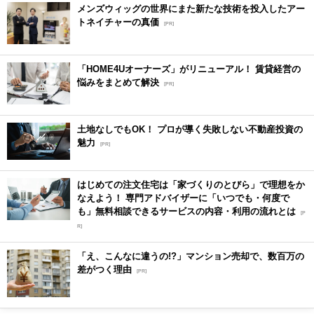
メンズウィッグの世界にまた新たな技術を投入したアー
トネイチャーの真価
[PR]
「HOME4Uオーナーズ」がリニューアル！ 賃貸経営の
悩みをまとめて解決
[PR]
土地なしでもOK！ プロが導く失敗しない不動産投資の
魅力
[PR]
はじめての注文住宅は「家づくりのとびら」で理想をか
なえよう！ 専門アドバイザーに「いつでも・何度で
も」無料相談できるサービスの内容・利用の流れとは
[P
R]
「え、こんなに違うの!?」マンション売却で、数百万の
差がつく理由
[PR]