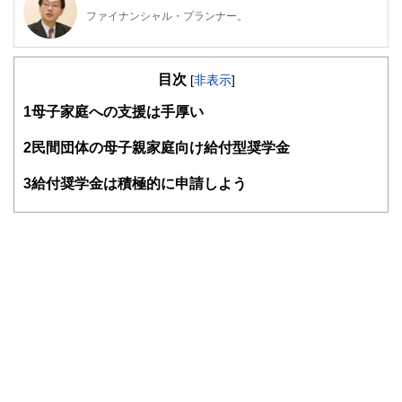
ファイナンシャル・プランナー。
ライフプラン・キャッシュフロー分析に基づいた家計相談を
得意とする。法人営業をしていた経験から経営者からの相談
目次
が多い。教育資金、住宅購入、年金、資産運用、保険、離婚
[
非表示
]
のお金などをテーマとしたセミナーや個別相談も多数実施し
1
母子家庭への支援は手厚い
ている。教育資金をテーマにした講演は延べ800校以上の高
校で実施。
また、保険や介護のお金に詳しいファイナンシャル・プラン
2
民間団体の母子親家庭向け給付型奨学金
ナーとしてテレビや新聞、雑誌の取材にも多数協力してい
る。共著に「これで安心！入院・介護のお金」（技術評論
3
給付奨学金は積極的に申請しよう
社）がある。
http://fp-trc.com/