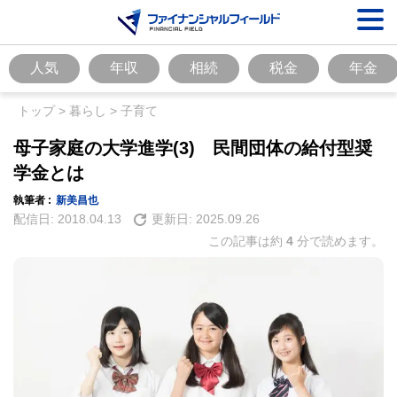
人気
年収
相続
税金
年金
トップ
>
暮らし
>
子育て
母子家庭の大学進学(3) 民間団体の給付型奨
学金とは
執筆者 :
新美昌也
配信日:
2018.04.13
更新日:
2025.09.26
この記事は約
4
分で読めます。