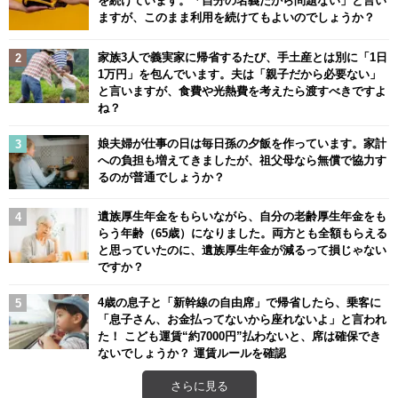
ますが、このまま利用を続けてもよいのでしょうか？
家族3人で義実家に帰省するたび、手土産とは別に「1日
1万円」を包んでいます。夫は「親子だから必要ない」
と言いますが、食費や光熱費を考えたら渡すべきですよ
ね？
娘夫婦が仕事の日は毎日孫の夕飯を作っています。家計
への負担も増えてきましたが、祖父母なら無償で協力す
るのが普通でしょうか？
遺族厚生年金をもらいながら、自分の老齢厚生年金をも
らう年齢（65歳）になりました。両方とも全額もらえる
と思っていたのに、遺族厚生年金が減るって損じゃない
ですか？
4歳の息子と「新幹線の自由席」で帰省したら、乗客に
「息子さん、お金払ってないから座れないよ」と言われ
た！ こども運賃“約7000円”払わないと、席は確保でき
ないでしょうか？ 運賃ルールを確認
さらに見る