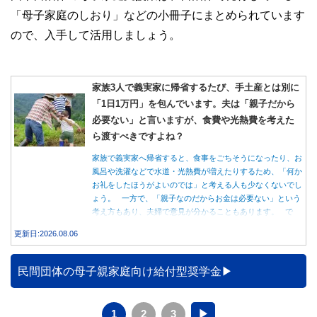
「母子家庭のしおり」などの小冊子にまとめられています
ので、入手して活用しましょう。
家族3人で義実家に帰省するたび、手土産とは別に
「1日1万円」を包んでいます。夫は「親子だから
必要ない」と言いますが、食費や光熱費を考えた
ら渡すべきですよね？
家族で義実家へ帰省すると、食事をごちそうになったり、お
風呂や洗濯などで水道・光熱費が増えたりするため、「何か
お礼をしたほうがよいのでは」と考える人も少なくないでし
ょう。 一方で、「親子なのだからお金は必要ない」という
考え方もあり、夫婦で意見が分かることもあります。 で
は、実際に義実家へ泊まる際、お金を渡している家庭はどの
更新日:2026.08.06
くらいあるのでしょうか。本記事では、帰省時に宿泊費を渡
す家庭の割合や、感謝の気持ちを伝える方法について解説し
ます。
民間団体の母子親家庭向け給付型奨学金
1
2
3
▶