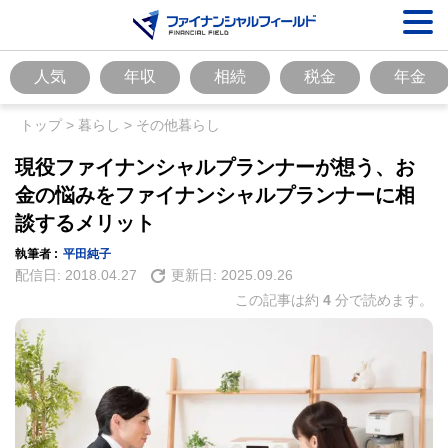
人気
年収
相続
税金
年金
トップ
>
暮らし
>
その他暮らし
現役ファイナンシャルプランナーが想う、お
金の悩みをファイナンシャルプランナーに相
談するメリット
執筆者 :
平田純子
配信日:
2018.04.27
更新日:
2025.09.26
この記事は約
4
分で読めます。