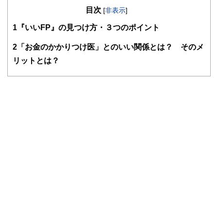
インテリアコーディネーター
目次
大阪市立大学・生活科学部・住居学科卒業。電機メーカーで
[
非表示
]
商品企画の仕事を経て、好きが高じて、株式会社良品計画に
1
『いいFP』の見つけ方・３つのポイント
中途入社。無印良品の店舗にて、家具やカーテン、照明のコ
ーディネート提案を得意とする店長として１０年以上勤務。
しかしある時、お金に無計画・無頓着に過ごした自身のこれ
2
「お金のかかりつけ医」とのいい関係とは？ そのメ
までの人生を振り返り、後悔の念。豊かな人生を送るため
リットとは？
に、ライフプランニングの必要性を痛感。その必要性をより
多くの人に伝えたいとの思いで、ファイナンシャルプランナ
ーを志す。
現在、ファイナンシャルプランナーとして、ライフプランと
キャッシュフロー分析・アドバイスを個別相談で行う傍ら、
セミナー講師,や執筆も行う。得意分野はライフプラン（資
金計画）、生命保険見直し、資産形成・運用。お金の相談に
加えて、インテリア計画や片付け、収納計画についても、ご
要望に応じて相談を承っている。
https://hataraku-okane.com/