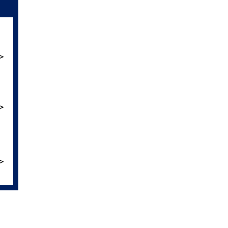
＞
＞
＞