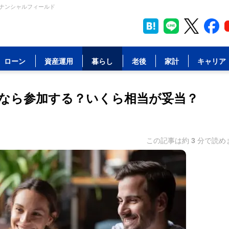
イナンシャルフィールド
ローン
資産運用
暮らし
老後
家計
キャリア
なら参加する？いくら相当が妥当？
この記事は約
3
分で読め