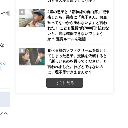
力するのが普通でしょうか？
4歳の息子と「新幹線の自由席」で帰
トや電
省したら、乗客に「息子さん、お金
払ってないから座れないよ」と言わ
れた！ こども運賃“約7000円”払わな
いと、席は確保できないでしょう
か？ 運賃ルールを確認
な
食べる前のソフトクリームを落とし
てしまった息子。交換を依頼すると
「新しいものを買ってください」と
とな
言われました。わざとではないの
ん。
に、理不尽すぎませんか？
さらに見る
ノベ