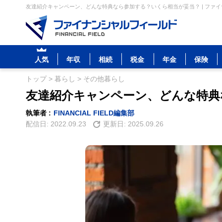
友達紹介キャンペーン、どんな特典なら参加する？いくら相当が妥当？ | ファ
人気
年収
相続
税金
年金
保険
トップ
>
暮らし
>
その他暮らし
友達紹介キャンペーン、どんな特典
執筆者 :
FINANCIAL FIELD編集部
配信日:
2022.09.23
更新日:
2025.09.26