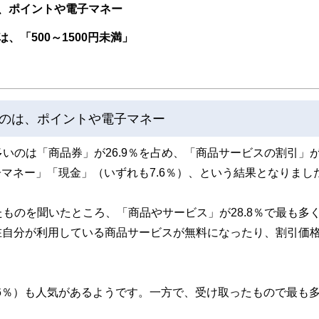
線のコンテンツを追求しています。
、ポイントや電子マネー
ンナー、弁護士、税理士、宅地建物取引士、相続診断士、住宅ローンアドバイザー、DCプラ
「500～1500円未満」
スト、キャリアコンサルタントなど150名以上の有資格者を執筆者・監修者として
ンなどの話をわかりやすく発信している点です。
た執筆者・監修者による執筆体制を築くことで、内容のわかりやすさはもちろんの
ています。
のは、ポイントや電子マネー
のコンシェルジュを目指します。
いのは「商品券」が26.9％を占め、「商品サービスの割引」
電子マネー」「現金」（いずれも7.6％）、という結果となりまし
ものを聞いたところ、「商品やサービス」が28.8％で最も多
現在自分が利用している商品サービスが無料になったり、割引価
0.6％）も人気があるようです。一方で、受け取ったもので最も