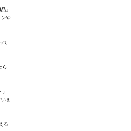
用品」
ロンや
って
たら
。
ト」
ていま
える