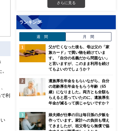
さらに見る
ンナ
迎
ランキング
こ
週 間
月 間
父が亡くなった後も、母は父の「家
族カード」で買い物を続けていま
す。「自分の名義だから問題ない」
が
と言いますが、このまま利用を続け
てもよいのでしょうか？
た。
遺族厚生年金をもらいながら、自分
の老齢厚生年金をもらう年齢（65
く、
歳）になりました。両方とも全額も
格で利
らえると思っていたのに、遺族厚生
年金が減るって損じゃないですか？
娘夫婦が仕事の日は毎日孫の夕飯を
多い
作っています。家計への負担も増え
てきましたが、祖父母なら無償で協