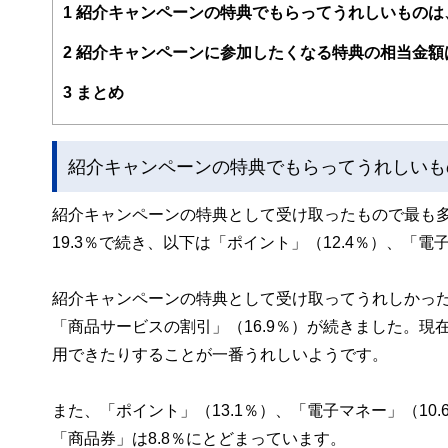
案から記事掲載まですべての工程に関わることで、読者目
1
紹介キャンペーンの特典でもらってうれしいものは
FinancialFieldの特徴は、ファイナンシャルプラ
2
紹介キャンペーンに参加したくなる特典の相当金額は、
ー、公認会計士、社会保険労務士、行政書士、投資アナリ
え、むずかしく感じられる年金や税金、相続、保険、ロー
3
まとめ
このように編集経験豊富なメンバーと金融や経済に精通し
と、読み応えのあるコンテンツと確かな情報発信を実現し
紹介キャンペーンの特典でもらってうれしいも
私たちは、快適でより良い生活のアイデアを提供するお金
紹介キャンペーンの特典として受け取ったもので最も多
19.3％で続き、以下は「ポイント」（12.4％）、「
紹介キャンペーンの特典として受け取ってうれしかった
「商品サービスの割引」（16.9％）が続きました。
用できたりすることが一番うれしいようです。
また、「ポイント」（13.1％）、「電子マネー」（1
「商品券」は8.8％にとどまっています。