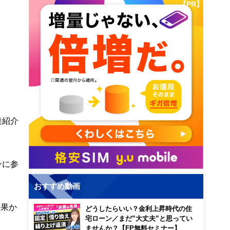
【PR】
達紹介
ンに参
おすすめ動画
結果か
どうしたらいい？金利上昇時代の住
宅ローン／まだ”大丈夫”と思ってい
ませんか？【FP無料セミナー】