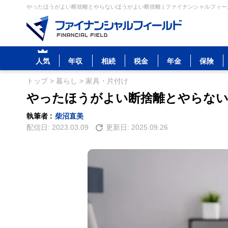
やったほうがよい断捨離とやらないほうがよい断捨離 | ファイナンシャルフィー
人気
年収
相続
税金
年金
保険
トップ
>
暮らし
>
家具・片付け
やったほうがよい断捨離とやらない
執筆者 :
柴沼直美
配信日:
2023.03.09
更新日:
2025.09.26