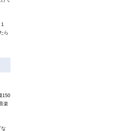
。
1
たら
150
音楽
どな