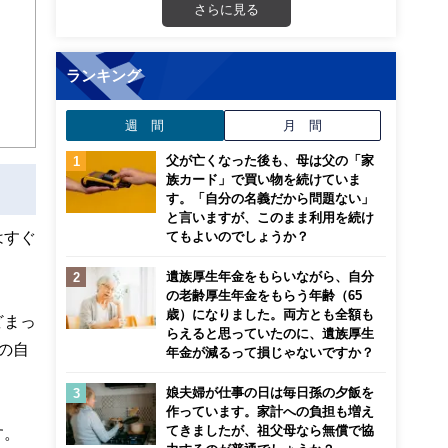
さらに見る
ランキング
週 間
月 間
父が亡くなった後も、母は父の「家
族カード」で買い物を続けていま
す。「自分の名義だから問題ない」
と言いますが、このまま利用を続け
はすぐ
てもよいのでしょうか？
遺族厚生年金をもらいながら、自分
の老齢厚生年金をもらう年齢（65
歳）になりました。両方とも全額も
どまっ
らえると思っていたのに、遺族厚生
の自
年金が減るって損じゃないですか？
娘夫婦が仕事の日は毎日孫の夕飯を
作っています。家計への負担も増え
てきましたが、祖父母なら無償で協
す。