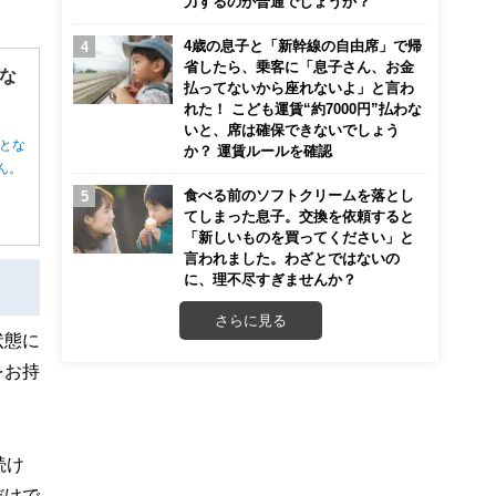
力するのが普通でしょうか？
4歳の息子と「新幹線の自由席」で帰
省したら、乗客に「息子さん、お金
な
払ってないから座れないよ」と言わ
れた！ こども運賃“約7000円”払わな
いと、席は確保できないでしょう
とな
か？ 運賃ルールを確認
ん。
食べる前のソフトクリームを落とし
てしまった息子。交換を依頼すると
「新しいものを買ってください」と
言われました。わざとではないの
に、理不尽すぎませんか？
さらに見る
状態に
をお持
続け
だけで