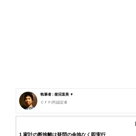
執筆者 : 柴沼直美 ▼
ＣＦＰ(R)認定者
大学を卒業後、保険営業に従事したのち渡米。MBAを修
から教育費の捻出・方法・留学まで助言経験豊富。老後問
数。現在は、FP業務と教育機関での講師業を行う。2017年
http://www.caripri.com
1
家計の断捨離は疑問の余地なく即実行