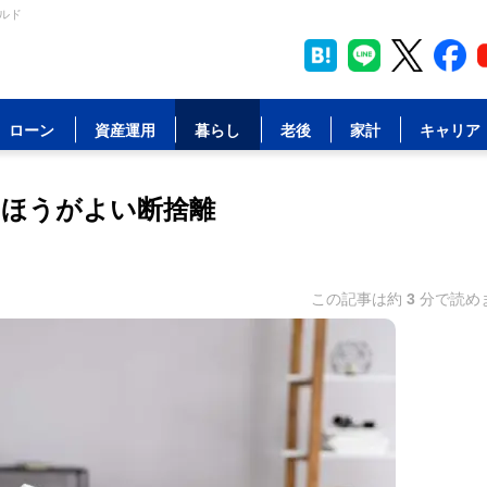
ルド
ローン
資産運用
暮らし
老後
家計
キャリア
ほうがよい断捨離
この記事は約
3
分で読め