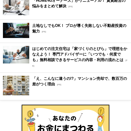
「HOME4Uオーナーズ」がリニューアル！ 賃貸経営の
悩みをまとめて解決
[PR]
土地なしでもOK！ プロが導く失敗しない不動産投資の
魅力
[PR]
はじめての注文住宅は「家づくりのとびら」で理想をか
なえよう！ 専門アドバイザーに「いつでも・何度で
も」無料相談できるサービスの内容・利用の流れとは
[P
R]
「え、こんなに違うの!?」マンション売却で、数百万の
差がつく理由
[PR]