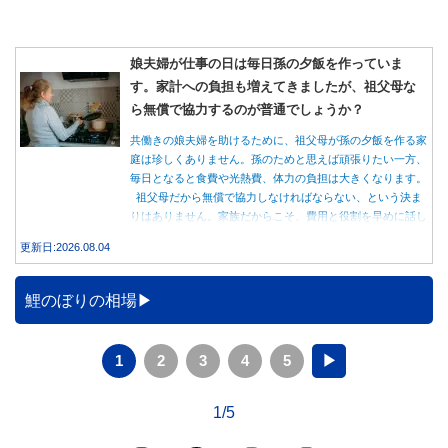
娘夫婦が仕事の日は毎日孫の夕飯を作っていま
す。家計への負担も増えてきましたが、祖父母な
ら無償で協力するのが普通でしょうか？
共働きの娘夫婦を助けるために、祖父母が孫の夕飯を作る家
庭は珍しくありません。孫のためと思えば頑張りたい一方、
毎日となると食費や光熱費、体力の負担は大きくなります。
祖父母だから無償で協力しなければならない、という決ま
りはありません。家族だからこそ、費用と役割を早めに話し
合うことが大切です。
更新日:2026.08.04
鯉のぼりの相場
1
2
3
4
5
▶
1/5