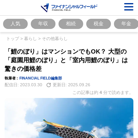
人気
年収
相続
税金
年金
トップ
>
暮らし
>
その他暮らし
「鯉のぼり」はマンションでもOK？ 大型の
「庭園用鯉のぼり」と「室内用鯉のぼり」は
驚きの価格差
執筆者 :
FINANCIAL FIELD編集部
配信日:
2023.03.30
更新日:
2025.09.26
この記事は約
4
分で読めます。