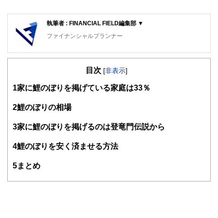
執筆者 : FINANCIAL FIELD編集部 ▼
ファイナンシャルプランナー
FinancialField編集部は、金融、経済に関する記事を、日々
の暮らしにどのような影響を与えるかという視点で、お金の
目次
知識がない方でも理解できるようわかりやすく発信していま
[
非表示
]
す。
1
家に鯉のぼりを掲げている家庭は33％
編集部のメンバーは、ファイナンシャルプランナーの資格取
得者を中心に「お金や暮らし」に関する書籍・雑誌の編集経
2
鯉のぼりの相場
験者で構成され、企画立案から記事掲載まですべての工程に
関わることで、読者目線のコンテンツを追求しています。
3
家に鯉のぼりを掲げるのは登竜門伝説から
FinancialFieldの特徴は、ファイナンシャルプランナー、弁
4
鯉のぼりを安く済ませる方法
護士、税理士、宅地建物取引士、相続診断士、住宅ローンア
ドバイザー、DCプランナー、公認会計士、社会保険労務
士、行政書士、投資アナリスト、キャリアコンサルタントな
5
まとめ
ど150名以上の有資格者を執筆者・監修者として迎え、むず
かしく感じられる年金や税金、相続、保険、ローンなどの話
をわかりやすく発信している点です。
このように編集経験豊富なメンバーと金融や経済に精通した
執筆者・監修者による執筆体制を築くことで、内容のわかり