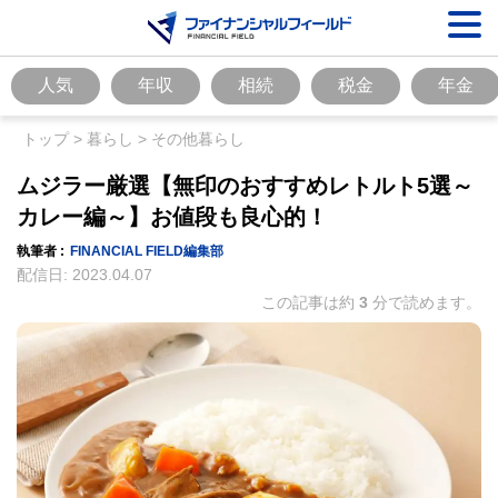
人気
年収
相続
税金
年金
トップ
>
暮らし
>
その他暮らし
ムジラー厳選【無印のおすすめレトルト5選～
カレー編～】お値段も良心的！
執筆者 :
FINANCIAL FIELD編集部
配信日:
2023.04.07
この記事は約
3
分で読めます。