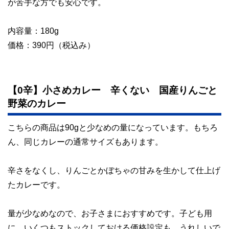
が苦手な方でも安心です。
このように編集経験豊富なメンバーと金融や経済に精通した
執筆者・監修者による執筆体制を築くことで、内容のわかり
内容量：180g
やすさはもちろんのこと、読み応えのあるコンテンツと確か
価格：390円（税込み）
な情報発信を実現しています。
私たちは、快適でより良い生活のアイデアを提供するお金の
コンシェルジュを目指します。
【0辛】小さめカレー 辛くない 国産りんごと
野菜のカレー
こちらの商品は90gと少なめの量になっています。もちろ
ん、同じカレーの通常サイズもあります。
辛さをなくし、りんごとかぼちゃの甘みを生かして仕上げ
たカレーです。
量が少なめなので、お子さまにおすすめです。子ども用
に、いくつもストックしておける価格設定も、うれしいで