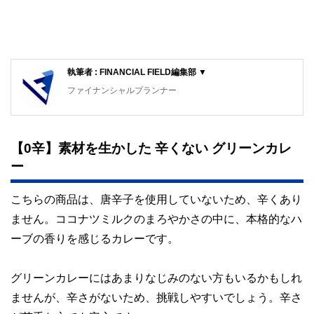
執筆者 : FINANCIAL FIELD編集部 ▼
ファイナンシャルプランナー
FinancialField編集部は、金融、経済に関する記事を、日々
の暮らしにどのような影響を与えるかという視点で、お金の
知識がない方でも理解できるようわかりやすく発信していま
【0辛】素材を生かした 辛くない グリーンカレ
す。
ー
編集部のメンバーは、ファイナンシャルプランナーの資格取
得者を中心に「お金や暮らし」に関する書籍・雑誌の編集経
こちらの商品は、唐辛子を使用していないため、辛くあり
験者で構成され、企画立案から記事掲載まですべての工程に
関わることで、読者目線のコンテンツを追求しています。
ません。ココナツミルクのまろやかさの中に、本格的なハ
ーブの香りを感じるカレーです。
FinancialFieldの特徴は、ファイナンシャルプランナー、弁
護士、税理士、宅地建物取引士、相続診断士、住宅ローンア
ドバイザー、DCプランナー、公認会計士、社会保険労務
士、行政書士、投資アナリスト、キャリアコンサルタントな
グリーンカレーにはあまりなじみのない方もいるかもしれ
ど150名以上の有資格者を執筆者・監修者として迎え、むず
ませんが、辛さがないため、挑戦しやすいでしょう。辛さ
かしく感じられる年金や税金、相続、保険、ローンなどの話
をわかりやすく発信している点です。