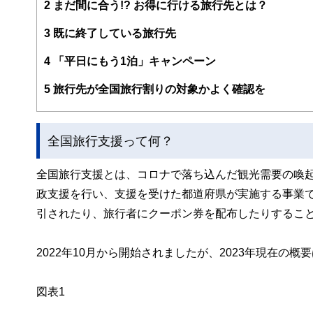
2
まだ間に合う!? お得に行ける旅行先とは？
ー、公認会計士、社会保険労務士、行政書士、投資アナリ
え、むずかしく感じられる年金や税金、相続、保険、ロー
3
既に終了している旅行先
このように編集経験豊富なメンバーと金融や経済に精通し
4
「平日にもう1泊」キャンペーン
と、読み応えのあるコンテンツと確かな情報発信を実現し
私たちは、快適でより良い生活のアイデアを提供するお金
5
旅行先が全国旅行割りの対象かよく確認を
全国旅行支援って何？
全国旅行支援とは、コロナで落ち込んだ観光需要の喚
政支援を行い、支援を受けた都道府県が実施する事業
引されたり、旅行者にクーポン券を配布したりするこ
2022年10月から開始されましたが、2023年現在の概
図表1