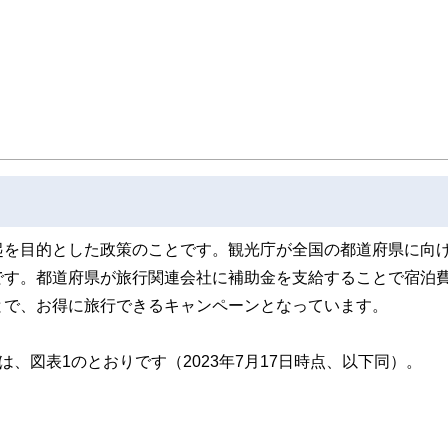
スト、キャリアコンサルタントなど150名以上の有資格者を執筆者・監修者として
ンなどの話をわかりやすく発信している点です。
た執筆者・監修者による執筆体制を築くことで、内容のわかりやすさはもちろんの
ています。
のコンシェルジュを目指します。
起を目的とした政策のことです。観光庁が全国の都道府県に向
です。都道府県が旅行関連会社に補助金を支給することで宿泊
とで、お得に旅行できるキャンペーンとなっています。
要は、図表1のとおりです（2023年7月17日時点、以下同）。