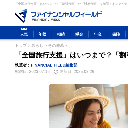
「全国旅行支援」はいつまで？「割引金額」や「対象金額」を確認！ | ファイ
人気
年収
相続
税金
年金
保険
トップ
>
暮らし
>
その他暮らし
「全国旅行支援」はいつまで？「割
執筆者 :
FINANCIAL FIELD編集部
配信日:
2023.07.18
更新日:
2025.09.26