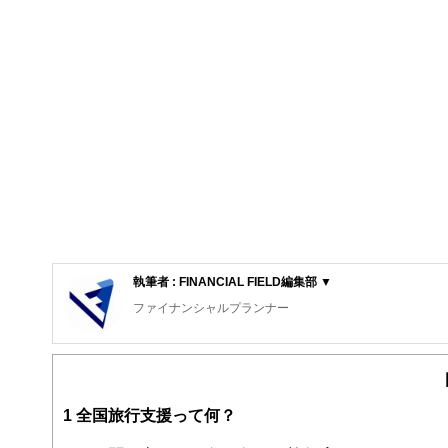
執筆者 : FINANCIAL FIELD編集部 ▼
ファイナンシャルプランナー
FinancialField編集部は、金融、経済に関する記
るようわかりやすく発信しています。
編集部のメンバーは、ファイナンシャルプランナーの資格
案から記事掲載まですべての工程に関わることで、読者目
1
全国旅行支援って何？
FinancialFieldの特徴は、ファイナンシャルプラ