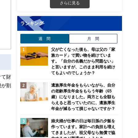
さらに見る
迎
こ
ランキング
週 間
月 間
父が亡くなった後も、母は父の「家
族カード」で買い物を続けていま
す。「自分の名義だから問題ない」
と言いますが、このまま利用を続け
てもよいのでしょうか？
けて財
費が割
遺族厚生年金をもらいながら、自分
の老齢厚生年金をもらう年齢（65
歳）になりました。両方とも全額も
らえると思っていたのに、遺族厚生
年金が減るって損じゃないですか？
娘夫婦が仕事の日は毎日孫の夕飯を
作っています。家計への負担も増え
てきましたが、祖父母なら無償で協