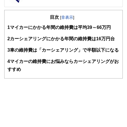
FinancialField編集部は、金融、経済に関する記事を、日々
の暮らしにどのような影響を与えるかという視点で、お金の
目次
知識がない方でも理解できるようわかりやすく発信していま
[
非表示
]
す。
1
マイカーにかかる年間の維持費は平均39～66万円
編集部のメンバーは、ファイナンシャルプランナーの資格取
得者を中心に「お金や暮らし」に関する書籍・雑誌の編集経
2
カーシェアリングにかかる年間の維持費は16万円台
験者で構成され、企画立案から記事掲載まですべての工程に
関わることで、読者目線のコンテンツを追求しています。
3
車の維持費は「カーシェアリング」で半額以下になる
FinancialFieldの特徴は、ファイナンシャルプランナー、弁
4
マイカーの維持費にお悩みならカーシェアリングがお
護士、税理士、宅地建物取引士、相続診断士、住宅ローンア
ドバイザー、DCプランナー、公認会計士、社会保険労務
すすめ
士、行政書士、投資アナリスト、キャリアコンサルタントな
ど150名以上の有資格者を執筆者・監修者として迎え、むず
かしく感じられる年金や税金、相続、保険、ローンなどの話
をわかりやすく発信している点です。
このように編集経験豊富なメンバーと金融や経済に精通した
執筆者・監修者による執筆体制を築くことで、内容のわかり
やすさはもちろんのこと、読み応えのあるコンテンツと確か
な情報発信を実現しています。
私たちは、快適でより良い生活のアイデアを提供するお金の
コンシェルジュを目指します。