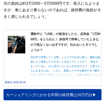
月の負担は約3万2500～5万5000円です。収入にもよりま
すが、車にあまり乗らないのであれば、維持費の負担が大
きく感じられるでしょう。
運転中に「LINE」の返信をしたら、反則金「1万80
00円」をとられた！ 赤信号で停車していたときな
ので危なくないはずですが、払わないとダメでし
ょうか？
赤信号で停車している間、ふとスマホを手に取り、通知を確
認したり返信したりすることはないでしょうか？ 「車は止
まっているし、少し見るくらいなら大丈夫だろう」と思うか
もしれませんね。 しかし、気軽にスマホを操作する一瞬の
行為が反則金の対象となるだけでなく、危険な事故につなが
る可能性もあります。本記事では、赤信号で停車中のスマホ
更新日:2025.09.26
操作が違反になる事例や、反則金の支払い義務について詳し
く解説します。
カーシェアリングにかかる年間の維持費は16万円台