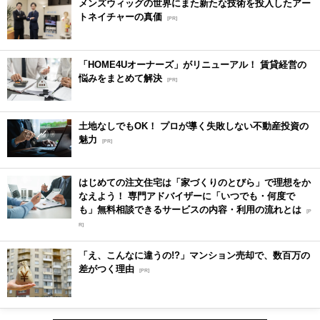
メンズウィッグの世界にまた新たな技術を投入したアー
トネイチャーの真価
[PR]
「HOME4Uオーナーズ」がリニューアル！ 賃貸経営の
悩みをまとめて解決
[PR]
土地なしでもOK！ プロが導く失敗しない不動産投資の
魅力
[PR]
はじめての注文住宅は「家づくりのとびら」で理想をか
なえよう！ 専門アドバイザーに「いつでも・何度で
も」無料相談できるサービスの内容・利用の流れとは
[P
R]
「え、こんなに違うの!?」マンション売却で、数百万の
差がつく理由
[PR]