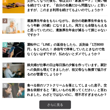
父が亡くなった後も、母は父の「家族カード」で買い物
を続けています。「自分の名義だから問題ない」と言い
ますが、このまま利用を続けてもよいのでしょうか？
遺族厚生年金をもらいながら、自分の老齢厚生年金をも
らう年齢（65歳）になりました。両方とも全額もらえる
と思っていたのに、遺族厚生年金が減るって損じゃない
ですか？
運転中に「LINE」の返信をしたら、反則金「1万8000
円」をとられた！ 赤信号で停車していたときなので危
なくないはずですが、払わないとダメでしょうか？
娘夫婦が仕事の日は毎日孫の夕飯を作っています。家計
への負担も増えてきましたが、祖父母なら無償で協力す
るのが普通でしょうか？
食べる前のソフトクリームを落としてしまった息子。交
換を依頼すると「新しいものを買ってください」と言わ
れました。わざとではないのに、理不尽すぎませんか？
さらに見る