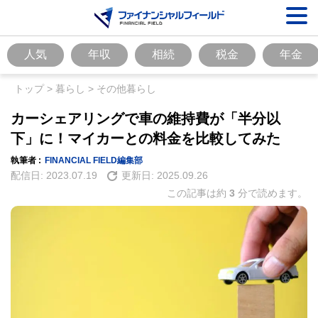
人気
年収
相続
税金
年金
トップ
>
暮らし
>
その他暮らし
カーシェアリングで車の維持費が「半分以
下」に！マイカーとの料金を比較してみた
執筆者 :
FINANCIAL FIELD編集部
配信日:
2023.07.19
更新日:
2025.09.26
この記事は約
3
分で読めます。