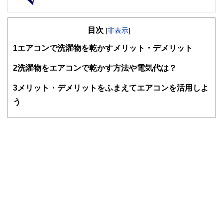
FinancialField編集部は、金融、経済に関する記事を、日々
の暮らしにどのような影響を与えるかという視点で、お金の
目次
知識がない方でも理解できるようわかりやすく発信していま
[
非表示
]
す。
1
エアコンで洗濯物を乾かすメリット・デメリット
編集部のメンバーは、ファイナンシャルプランナーの資格取
得者を中心に「お金や暮らし」に関する書籍・雑誌の編集経
2
洗濯物をエアコンで乾かす方法や電気代は？
験者で構成され、企画立案から記事掲載まですべての工程に
関わることで、読者目線のコンテンツを追求しています。
3
メリット・デメリットをふまえてエアコンを活用しよ
FinancialFieldの特徴は、ファイナンシャルプランナー、弁
う
護士、税理士、宅地建物取引士、相続診断士、住宅ローンア
ドバイザー、DCプランナー、公認会計士、社会保険労務
士、行政書士、投資アナリスト、キャリアコンサルタントな
ど150名以上の有資格者を執筆者・監修者として迎え、むず
かしく感じられる年金や税金、相続、保険、ローンなどの話
をわかりやすく発信している点です。
このように編集経験豊富なメンバーと金融や経済に精通した
執筆者・監修者による執筆体制を築くことで、内容のわかり
やすさはもちろんのこと、読み応えのあるコンテンツと確か
な情報発信を実現しています。
私たちは、快適でより良い生活のアイデアを提供するお金の
コンシェルジュを目指します。