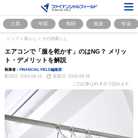
人気
年収
相続
税金
年金
トップ
>
暮らし
>
その他暮らし
エアコンで「服を乾かす」のはNG？ メリッ
ト・デメリットを解説
執筆者 :
FINANCIAL FIELD編集部
配信日:
2023.08.15
更新日:
2025.09.26
この記事は約
3
分で読めます。