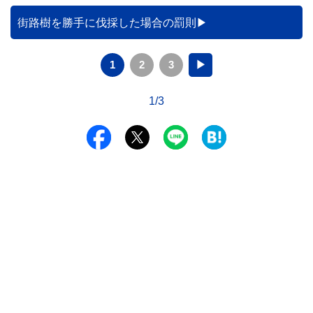
街路樹を勝手に伐採した場合の罰則
1
2
3
▶
1/3