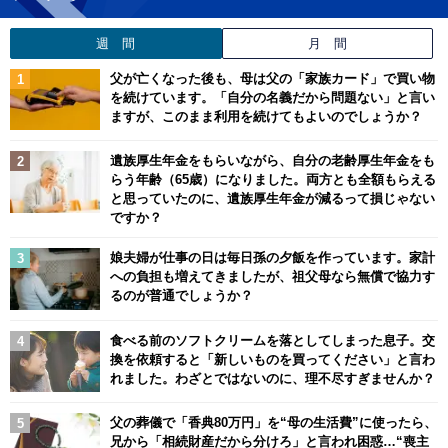
週 間
月 間
父が亡くなった後も、母は父の「家族カード」で買い物
を続けています。「自分の名義だから問題ない」と言い
ますが、このまま利用を続けてもよいのでしょうか？
遺族厚生年金をもらいながら、自分の老齢厚生年金をも
らう年齢（65歳）になりました。両方とも全額もらえる
と思っていたのに、遺族厚生年金が減るって損じゃない
ですか？
娘夫婦が仕事の日は毎日孫の夕飯を作っています。家計
への負担も増えてきましたが、祖父母なら無償で協力す
るのが普通でしょうか？
食べる前のソフトクリームを落としてしまった息子。交
換を依頼すると「新しいものを買ってください」と言わ
れました。わざとではないのに、理不尽すぎませんか？
父の葬儀で「香典80万円」を“母の生活費”に使ったら、
兄から「相続財産だから分けろ」と言われ困惑…“喪主