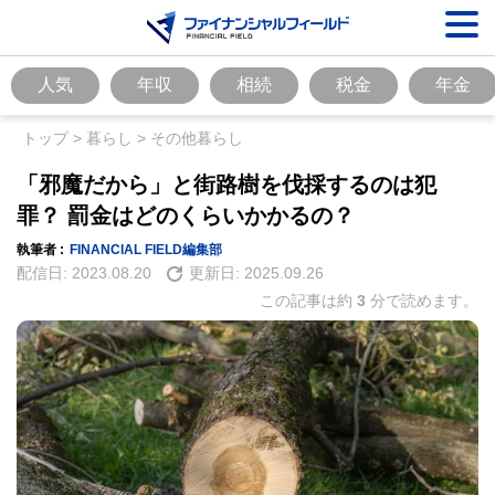
人気
年収
相続
税金
年金
トップ
>
暮らし
>
その他暮らし
「邪魔だから」と街路樹を伐採するのは犯
罪？ 罰金はどのくらいかかるの？
執筆者 :
FINANCIAL FIELD編集部
配信日:
2023.08.20
更新日:
2025.09.26
この記事は約
3
分で読めます。