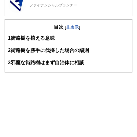
ファイナンシャルプランナー
FinancialField編集部は、金融、経済に関する記事を、日々
の暮らしにどのような影響を与えるかという視点で、お金の
目次
知識がない方でも理解できるようわかりやすく発信していま
[
非表示
]
す。
1
街路樹を植える意味
編集部のメンバーは、ファイナンシャルプランナーの資格取
得者を中心に「お金や暮らし」に関する書籍・雑誌の編集経
2
街路樹を勝手に伐採した場合の罰則
験者で構成され、企画立案から記事掲載まですべての工程に
関わることで、読者目線のコンテンツを追求しています。
3
邪魔な街路樹はまず自治体に相談
FinancialFieldの特徴は、ファイナンシャルプランナー、弁
護士、税理士、宅地建物取引士、相続診断士、住宅ローンア
ドバイザー、DCプランナー、公認会計士、社会保険労務
士、行政書士、投資アナリスト、キャリアコンサルタントな
ど150名以上の有資格者を執筆者・監修者として迎え、むず
かしく感じられる年金や税金、相続、保険、ローンなどの話
をわかりやすく発信している点です。
このように編集経験豊富なメンバーと金融や経済に精通した
執筆者・監修者による執筆体制を築くことで、内容のわかり
やすさはもちろんのこと、読み応えのあるコンテンツと確か
な情報発信を実現しています。