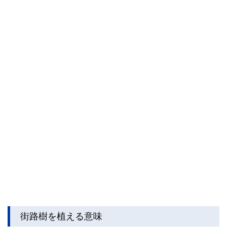
私たちは、快適でより良い生活のアイデアを提供するお金の
コンシェルジュを目指します。
街路樹を植える意味