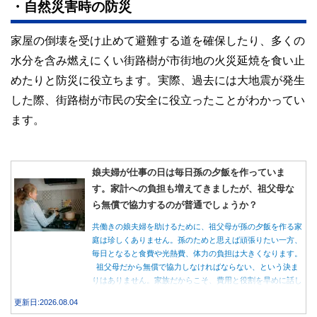
・自然災害時の防災
家屋の倒壊を受け止めて避難する道を確保したり、多くの
水分を含み燃えにくい街路樹が市街地の火災延焼を食い止
めたりと防災に役立ちます。実際、過去には大地震が発生
した際、街路樹が市民の安全に役立ったことがわかってい
ます。
娘夫婦が仕事の日は毎日孫の夕飯を作っていま
す。家計への負担も増えてきましたが、祖父母な
ら無償で協力するのが普通でしょうか？
共働きの娘夫婦を助けるために、祖父母が孫の夕飯を作る家
庭は珍しくありません。孫のためと思えば頑張りたい一方、
毎日となると食費や光熱費、体力の負担は大きくなります。
祖父母だから無償で協力しなければならない、という決ま
りはありません。家族だからこそ、費用と役割を早めに話し
合うことが大切です。
更新日:2026.08.04