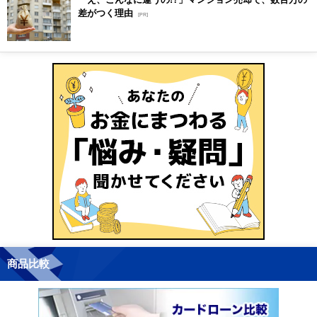
差がつく理由
[PR]
商品比較