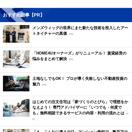
おすすめ記事【PR】
メンズウィッグの世界にまた新たな技術を投入したアー
トネイチャーの真価
[PR]
「HOME4Uオーナーズ」がリニューアル！ 賃貸経営の
悩みをまとめて解決
[PR]
土地なしでもOK！ プロが導く失敗しない不動産投資の
魅力
[PR]
はじめての注文住宅は「家づくりのとびら」で理想をか
なえよう！ 専門アドバイザーに「いつでも・何度で
も」無料相談できるサービスの内容・利用の流れとは
[P
R]
「え、こんなに違うの!?」マンション売却で、数百万の