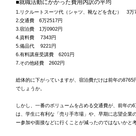
■就職活動にかかった費用内訳の平均
1.リクルートスーツ代（シャツ、靴などを含む） 3万7
2.交通費 6万2517円
3.宿泊費 1万0902円
4.資料費 7343円
5.備品代 9221円
6.有料講座受講費 6201円
7.その他経費 2602円
総体的に下がっていますが、宿泊費だけは前年の8765
でしょうか。
しかし、一番のボリュームを占める交通費が、前年の6万
は、学生に有利な「売り手市場」や、早期に志望企業
ー参加や面接などに行くことが減ったのではないかと