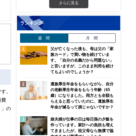
さらに見る
ランキング
の講
。副
週 間
月 間
父が亡くなった後も、母は父の「家
族カード」で買い物を続けていま
す。「自分の名義だから問題ない」
と言いますが、このまま利用を続け
てもよいのでしょうか？
遺族厚生年金をもらいながら、自分
の老齢厚生年金をもらう年齢（65
です。
歳）になりました。両方とも全額も
料費
らえると思っていたのに、遺族厚生
年金が減るって損じゃないですか？
）」の
娘夫婦が仕事の日は毎日孫の夕飯を
作っています。家計への負担も増え
てきましたが、祖父母なら無償で協