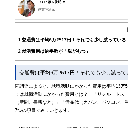
Text : 藤木俊明 ▼
副業評論家
明治大学リバティアカデミー講師
ビジネスコンテンツ制作の有限会社ガーデンシティ・プラ
師をつとめています。7年前から「ローリスク独立」の執
業解禁時代を迎え、「収入の多角化」こそほんとうの働き
1
交通費は平均6万2517円！それでも少し減っている
2
就活費用は約半数が「親がもつ」
交通費は平均6万2517円！それでも少し減って
同調査によると、就職活動にかかった費用は平均13万58
では就職活動にかかった費用とは？ 「リクルートス
（新聞、書籍など）」「備品代（カバン、パソコン、
7つの項目でみていきます。