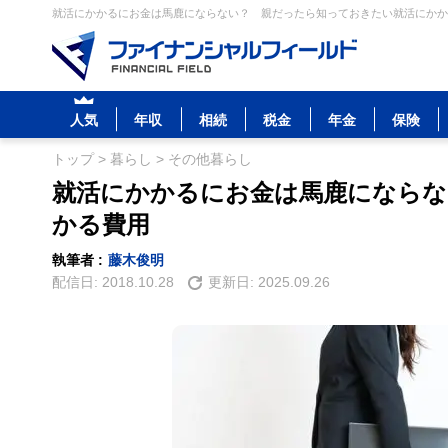
就活にかかるにお金は馬鹿にならない？ 親だったら知っておきたい就活にかかる
人気
年収
相続
税金
年金
保険
トップ
>
暮らし
>
その他暮らし
就活にかかるにお金は馬鹿にならな
かる費用
執筆者 :
藤木俊明
配信日:
2018.10.28
更新日:
2025.09.26