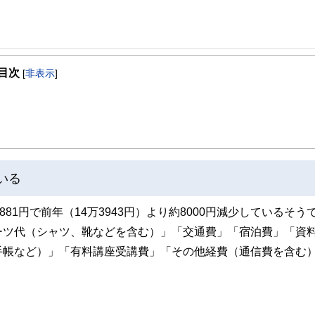
ンニングを28年間経営。その実績から明治大学リバティアカデミーでライティング
目次
筆活動をはじめ、副業・起業関連の記事を夕刊フジ、東洋経済などに寄稿しています
[
非表示
]
方改革だと考えています。
いる
81円で前年（14万3943円）より約8000円減少しているそう
ーツ代（シャツ、靴などを含む）」「交通費」「宿泊費」「資
手帳など）」「有料講座受講費」「その他経費（通信費を含む