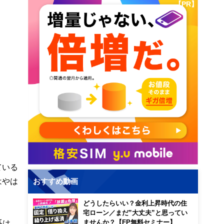
【PR】
ている
はやは
おすすめ動画
どうしたらいい？金利上昇時代の住
宅ローン／まだ”大丈夫”と思ってい
系は
ませんか？【FP無料セミナー】