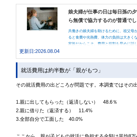
娘夫婦が仕事の日は毎日孫の夕
ら無償で協力するのが普通でし
共働きの娘夫婦を助けるために、祖父母
ると食費や光熱費、体力の負担は大きく
家族だからこそ、費用と役割を早めに話
更新日:2026.08.04
就活費用は約半数が「親がもつ」
その就活費用の出どころが問題です。本調査ではその
1.親に出してもらった（返済しない） 48.6％
2.親に借りた（返済する） 11.4%
3.全部自分で工面した 40.0%
ここから、親が子どもの就活に負担する金額は平均8万4