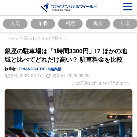
人気
年収
相続
税金
年金
トップ
>
暮らし
>
その他暮らし
銀座の駐車場は「1時間3300円」!? ほかの地
域と比べてどれだけ高い？ 駐車料金を比較
執筆者 :
FINANCIAL FIELD編集部
配信日:
2024.03.17
更新日:
2025.09.26
この記事は約
3
分で読めます。