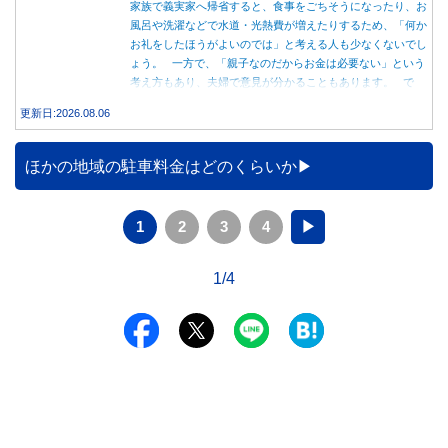
家族で義実家へ帰省すると、食事をごちそうになったり、お
風呂や洗濯などで水道・光熱費が増えたりするため、「何か
お礼をしたほうがよいのでは」と考える人も少なくないでし
ょう。 一方で、「親子なのだからお金は必要ない」という
考え方もあり、夫婦で意見が分かることもあります。 で
は、実際に義実家へ泊まる際、お金を渡している家庭はどの
更新日:2026.08.06
くらいあるのでしょうか。本記事では、帰省時に宿泊費を渡
す家庭の割合や、感謝の気持ちを伝える方法について解説し
ます。
ほかの地域の駐車料金はどのくらいか
1
2
3
4
▶
1/4