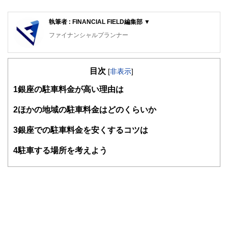
執筆者 : FINANCIAL FIELD編集部 ▼
ファイナンシャルプランナー
FinancialField編集部は、金融、経済に関する記事を、日々
の暮らしにどのような影響を与えるかという視点で、お金の
目次
知識がない方でも理解できるようわかりやすく発信していま
[
非表示
]
す。
1
銀座の駐車料金が高い理由は
編集部のメンバーは、ファイナンシャルプランナーの資格取
得者を中心に「お金や暮らし」に関する書籍・雑誌の編集経
2
ほかの地域の駐車料金はどのくらいか
験者で構成され、企画立案から記事掲載まですべての工程に
関わることで、読者目線のコンテンツを追求しています。
3
銀座での駐車料金を安くするコツは
FinancialFieldの特徴は、ファイナンシャルプランナー、弁
4
駐車する場所を考えよう
護士、税理士、宅地建物取引士、相続診断士、住宅ローンア
ドバイザー、DCプランナー、公認会計士、社会保険労務
士、行政書士、投資アナリスト、キャリアコンサルタントな
ど150名以上の有資格者を執筆者・監修者として迎え、むず
かしく感じられる年金や税金、相続、保険、ローンなどの話
をわかりやすく発信している点です。
このように編集経験豊富なメンバーと金融や経済に精通した
執筆者・監修者による執筆体制を築くことで、内容のわかり