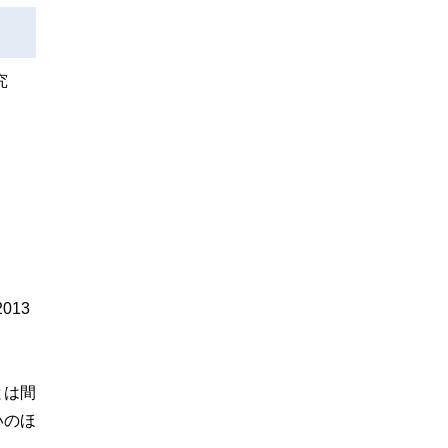
究
013
とは間
いのほ