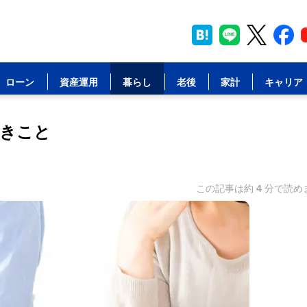
ローン
資産運用
暮らし
老後
家計
キャリア
きこと
この記事は約
4
分で読め