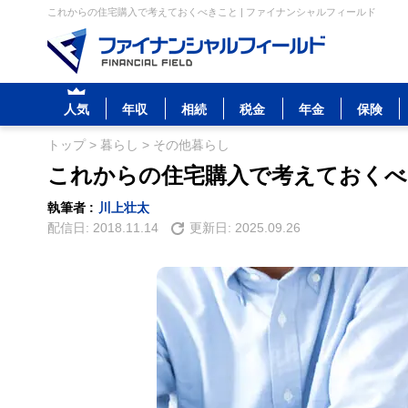
これからの住宅購入で考えておくべきこと | ファイナンシャルフィールド
人気
年収
相続
税金
年金
保険
トップ
>
暮らし
>
その他暮らし
これからの住宅購入で考えておくべ
執筆者 :
川上壮太
配信日:
2018.11.14
更新日:
2025.09.26