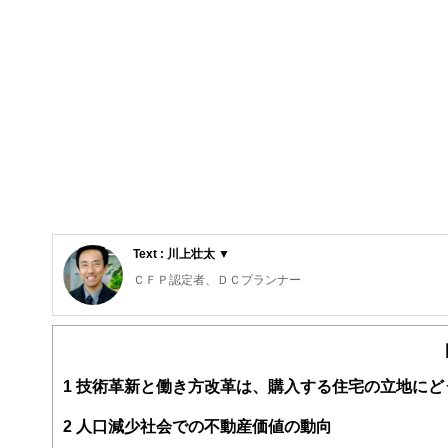
Text : 川上壮太 ▼
ＣＦＰ認定者、ＤＣプランナー
京都大学工学部修士卒。精密機械メーカー勤務の後、FP
験するとともに、多数のFP相談に対応してきた。生命保
を中心に、主に子育て世代のライフプラン作りの相談に応
http://www.sunnysidefp.jp/
1
技術革新と働き方改革は、購入する住宅の立地にど
2
人口減少社会での不動産価値の動向