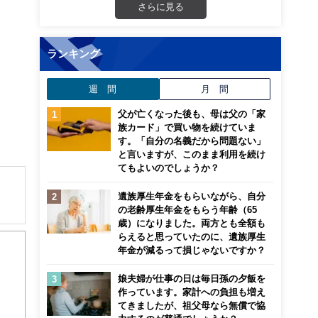
さらに見る
ランキング
週 間
月 間
父が亡くなった後も、母は父の「家
族カード」で買い物を続けていま
す。「自分の名義だから問題ない」
と言いますが、このまま利用を続け
てもよいのでしょうか？
遺族厚生年金をもらいながら、自分
の老齢厚生年金をもらう年齢（65
を経
歳）になりました。両方とも全額も
川県
らえると思っていたのに、遺族厚生
年金が減るって損じゃないですか？
娘夫婦が仕事の日は毎日孫の夕飯を
作っています。家計への負担も増え
てきましたが、祖父母なら無償で協