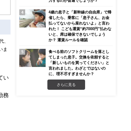
力するのが普通でしょうか？
4歳の息子と「新幹線の自由席」で帰
省したら、乗客に「息子さん、お金
払ってないから座れないよ」と言わ
れた！ こども運賃“約7000円”払わな
いと、席は確保できないでしょう
か？ 運賃ルールを確認
0代、
いま
食べる前のソフトクリームを落とし
てしまった息子。交換を依頼すると
「新しいものを買ってください」と
言われました。わざとではないの
に、理不尽すぎませんか？
てい
さらに見る
勤務