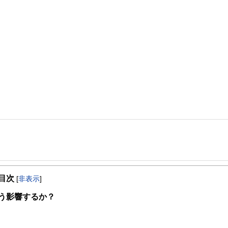
事務所サニーサイド・ファイナンシャルプラニングを開設。日本FP協会電話相談員等
険募集人・証券外務員の資格を取得し、金融関係業務の実情にも詳しい。現在は神奈
目次
じている。
[
非表示
]
う影響するか？