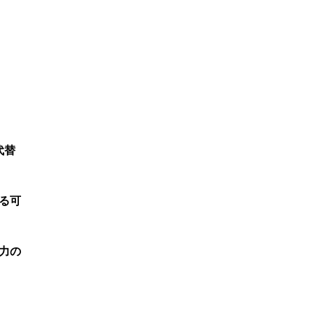
代替
る可
力の