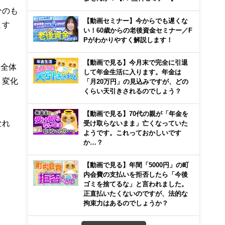
分のも
【動画セミナー】今からでも遅くな
ます
い！60歳からの老後資金セミナー／F
Pがわかりやすく解説します！
【動画で見る】今月末で完全に引退
会全体
して年金生活に入ります。年金は
く変化
「月20万円」の見込みですが、どの
くらい天引きされるのでしょう？
【動画で見る】70代の親が「年金を
なれ
受け取らないまま」亡くなっていた
ようです。これっておかしいです
か…？
【動画で見る】年間「5000円」の町
内会費の支払いを拒否したら「今後
ゴミを捨てるな」と言われました。
正直払いたくないのですが、法的な
拘束力はあるのでしょうか？