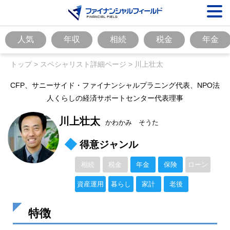
人気
年収
相続
税金
年金
トップ
>
スペシャリスト詳細ページ
>
川上壮太
CFP、サニーサイド・ファイナンシャルプラニング代表、NPO法
人くらしの経済サポートセンター代表理事
川上壮太
かわかみ そうた
得意ジャンル
相続
税金
年金
保険
ローン
資産運用
暮らし
家計
老後
特徴