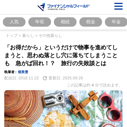
人気
年収
相続
税金
年金
トップ
>
暮らし
>
その他暮らし
「お得だから」というだけで物事を進めてし
まうと、思わぬ落とし穴に落ちてしまうこと
も 急がば回れ！？ 旅行の失敗談とは
執筆者 :
畑美雪
配信日:
2018.11.22
更新日:
2025.09.26
この記事は約
4
分で読めます。