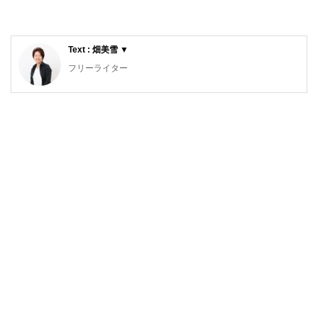
Text : 畑美雪 ▼
フリーライター
雑誌を中心に取材やインタビュー記事を執筆中。
これまでの活動場所：タウン誌「湘南百撰」／情報誌「月刊
公募ガイド」／WEBマガジン「カーサミアクラブ」