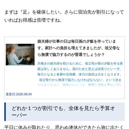
まずは『足』を確保したい。さらに宿泊先が割引になって
いればお得感は倍増ですね。
娘夫婦が仕事の日は毎日孫の夕飯を作っていま
す。家計への負担も増えてきましたが、祖父母な
ら無償で協力するのが普通でしょうか？
共働きの娘夫婦を助けるために、祖父母が孫の夕飯を作る家
庭は珍しくありません。孫のためと思えば頑張りたい一方、
毎日となると食費や光熱費、体力の負担は大きくなります。
祖父母だから無償で協力しなければならない、という決ま
りはありません。家族だからこそ、費用と役割を早めに話し
合うことが大切です。
更新日:2026.08.04
どれか１つが割引でも、全体を見たら予算オ
ーバー
平日に休みが取れたり、思わぬ連休ができたら旅に出たく