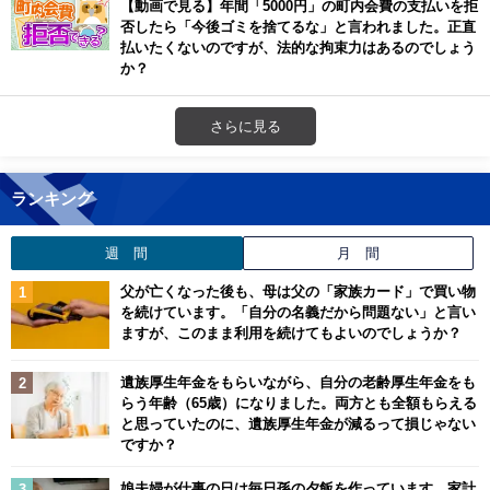
【動画で見る】年間「5000円」の町内会費の支払いを拒
否したら「今後ゴミを捨てるな」と言われました。正直
払いたくないのですが、法的な拘束力はあるのでしょう
か？
さらに見る
ランキング
週 間
月 間
父が亡くなった後も、母は父の「家族カード」で買い物
を続けています。「自分の名義だから問題ない」と言い
ますが、このまま利用を続けてもよいのでしょうか？
遺族厚生年金をもらいながら、自分の老齢厚生年金をも
らう年齢（65歳）になりました。両方とも全額もらえる
と思っていたのに、遺族厚生年金が減るって損じゃない
ですか？
娘夫婦が仕事の日は毎日孫の夕飯を作っています。家計